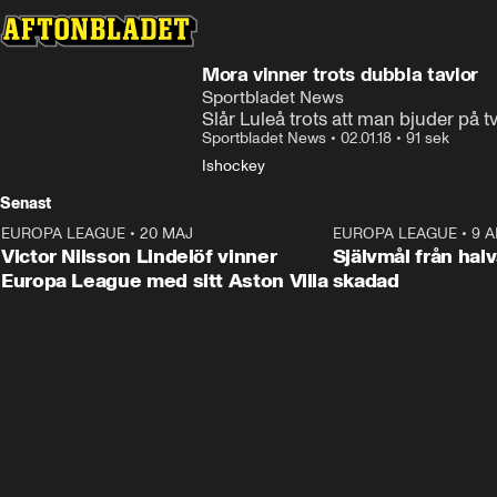
Mora vinner trots dubbla tavlor
Sportbladet News
Slår Luleå trots att man bjuder på t
Sportbladet News
•
02.01.18
•
91 sek
Ishockey
Senast
EUROPA LEAGUE
•
20 MAJ
1:32
EUROPA LEAGUE
•
9 A
Victor Nilsson Lindelöf vinner
Självmål från hal
Europa League med sitt Aston Villa
skadad