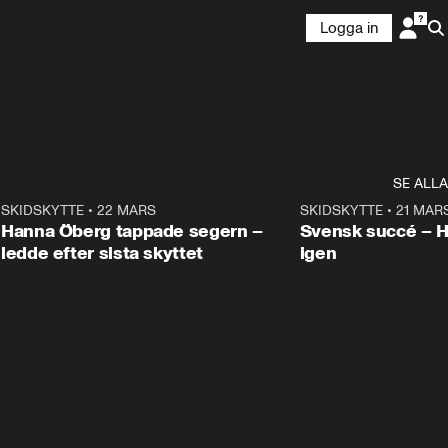
Logga in
SE ALLA
9
SKIDSKYTTE
•
22 MARS
0:55
SKIDSKYTTE
•
21 MAR
Hanna Öberg tappade segern –
Svensk succé – 
ledde efter sista skyttet
igen