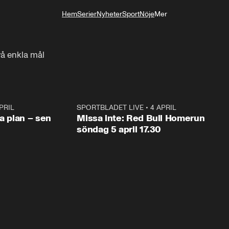
Hem
Serier
Nyheter
Sport
Nöje
Mer
Livsstil
vå enkla mål
PRIL
1:03
SPORTBLADET LIVE
•
4 APRIL
1:0
va plan – sen
Missa inte: Red Bull Homerun
söndag 5 april 17.30