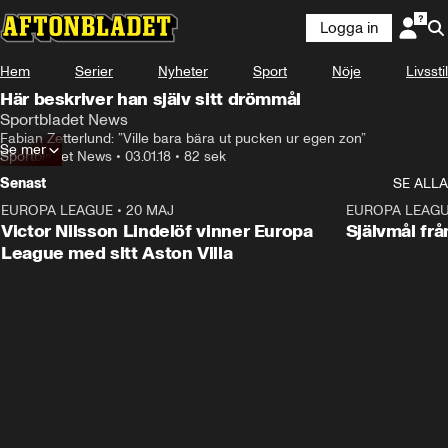
Logga in
Hem
Serier
Nyheter
Sport
Nöje
Livsstil
Här beskriver han själv sitt drömmål
Sportbladet News
Fabian Zetterlund: ”Ville bara bära ut pucken ur egen zon”
Se mer
Sportbladet News
•
03.01.18
•
82 sek
Senast
SE ALLA
EUROPA LEAGUE
•
20 MAJ
1:32
EUROPA LEAG
Victor Nilsson Lindelöf vinner Europa
Självmål frå
League med sitt Aston Villa