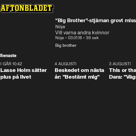
“Big Brother”-stjärnan grovt mis
Nöje
Vill varna andra kvinnor
Nöje
•
03.01.18
•
39 sek
Big brother
Senaste
I GÅR 10:42
1:04
4 AUGUSTI
0:24
3 AUGUSTI
Lasse Holm sätter
Beskedet om nästa
This or th
plus på livet
år: ”Bestämt mig”
Dara: ”Väg