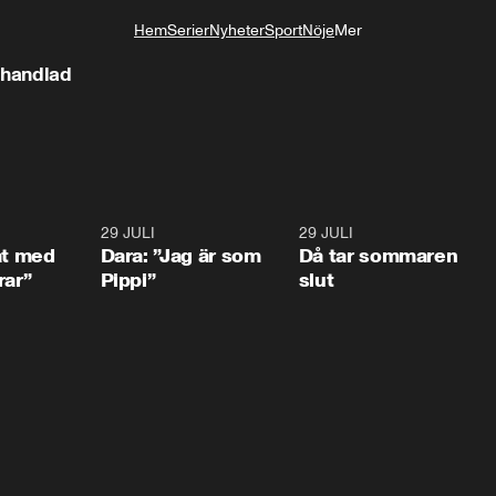
Hem
Serier
Nyheter
Sport
Nöje
Mer
Livsstil
shandlad
1:02
29 JULI
0:41
29 JULI
0:3
at med
Dara: ”Jag är som
Då tar sommaren
rar”
Pippi”
slut