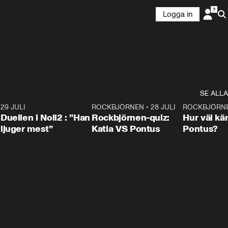
Logga in
SE ALLA
9
29 JULI
0:47
ROCKBJÖRNEN
•
28 JULI
0:15
ROCKBJÖRN
Duellen i Noll2 : ”Han
Rockbjörnen-quiz:
Hur väl kä
ljuger mest”
Katia VS Pontus
Pontus?