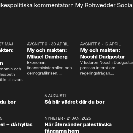
r inrikespolitiska kommentatorn My Rohwedder Soci
27 MAJ
3:51
AVSNITT 9
•
30 APRIL
24:00
AVSNITT 8
•
16 APRIL
25:1
kten:
My och makten:
My och makten:
Mikael Damberg
Nooshi Dadgostar
on
Ekonomin, 
V-ledaren Nooshi Dadgostar
finansministerrollen och 
pressas internt om 
onomin och 
demografikrisen. 
regeringsfrågan.

lisabeth 
Oppositionen ställs till svars 
I Aftonbladets 
ls till svars 
när Socialdemokraternas 
partiledarutfrågning ”My 
stern gästar 
Mikael Damberg gästar My 
och Makten” sätter hon ner 
My och Makten. 
och Makten. 
foten mot kritikerna:

1:06
5 AUGUSTI
1:0
– Vi ställer upp i val. Ska vi 
 du bor
Så blir vädret där du bor
vara med så sitter vi förstås 
25
1:22
NYHETER
•
21 JAN. 2025
0:5
ael – då hyllas
Här återvänder palestinska
fångarna hem