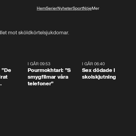
Hem
Serier
Nyheter
Sport
Nöje
Mer
Livsstil
dlet mot sköldkörtelsjukdomar.
1:54
I GÅR 09:53
1:36
I GÅR 06:40
0:4
: ”De
Pourmokhtari: ”S
Sex dödade i
irat
smygfilmar våra
skolskjutning
telefoner”
ns”