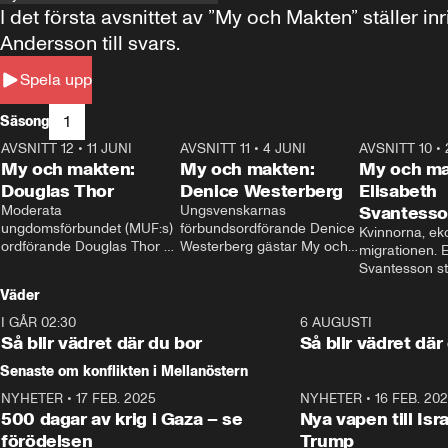
I det första avsnittet av ”My och Makten” ställe
Andersson till svars.
Spela upp
1
Säsong
AVSNITT 12
•
11 JUNI
26:27
AVSNITT 11
•
4 JUNI
23:40
AVSNITT 10
•
My och makten:
My och makten:
My och ma
Douglas Thor
Denice Westerberg
Elisabeth
Moderata 
Ungsvenskarnas 
Svantess
ungdomsförbundet (MUF:s) 
förbundsordförande Denice 
Kvinnorna, ek
ordförande Douglas Thor 
Westerberg gästar My och 
migrationen. E
gästar My och makten. I 
makten. I avsnittet 
Svantesson stäl
avsnittet diskuteras 
diskuteras migrationsfrågan 
när finansmini
Väder
tonårsutvisningarna och hur 
och hur SD ska locka 
Moderaterna ska locka 
kvinnliga väljare. 
I GÅR 02:30
1:06
6 AUGUSTI
väljare till valet i höst. 
Så blir vädret där du bor
Så blir vädret där
Senaste om konflikten i Mellanöstern
NYHETER
•
17 FEB. 2025
0:45
NYHETER
•
16 FEB. 20
500 dagar av krig i Gaza – se
Nya vapen till Isr
förödelsen
Trump