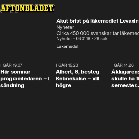
Akut brist på läkemedlet Levaxin
Nyheter
Cirka 450 000 svenskar tar läkeme
Nyheter
•
03.01.18
•
28 sek
Läkemedel
I GÅR 19:07
0:45
I GÅR 15:23
0:54
I GÅR 14:26
Här somnar
Albert, 8, besteg
Åklagaren
programledaren – i
Kebnekaise – vill
skulle ha f
sändning
högre
semester
tillsamma