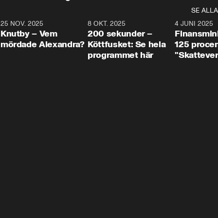
SE ALLA
3
25 NOV. 2025
31:05
8 OKT. 2025
4:29
4 JUNI 2025
Knutby – Vem
200 sekunder –
Finansmin
mördade Alexandra?
Köttfusket: Se hela
125 procent
programmet här
"Skattever
viktig uppg