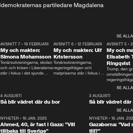
aldemokraternas partiledare Magdalena 
SE ALLA
7
AVSNITT 7
•
19 FEBRUARI
24:30
AVSNITT 6
•
12 FEBRUARI
27:30
AVSNITT 5
•
My och makten:
My och makten: Ulf
My och ma
Simona Mohamsson
Kristersson
Elisabeth
 
Tonårsutvisningarna, skolan 
Tonårsutvisningarna, 
Ringqvist
och och krisen i Liberalerna 
regeringsfrågan och 
Trump, den gr
står i fokus i det sjunde 
matpriserna står i fokus i 
omställningen
avsnittet av ”My och 
det sjätte avsnittet av ”My 
regeringsfråga
makten”. Se när 
och makten”. Se när 
centrum i det 
SE ALLA
Aftonbladets inrikespolitiska 
Aftonbladets inrikespolitiska 
avsnittet av ”
kommentator My 
kommentator My 
6
4 AUGUSTI
1:06
3 AUGUSTI
Makten”. Se nä
Rohwedder ställer 
Rohwedder ställer 
Så blir vädret där du bor
Så blir vädret där
Aftonbladets in
utbildnings- och 
statsminister Ulf Kristersson 
kommentator 
SE ALLA
integrationsminister Simona 
till svars.
Rohwedder stäl
Mohamsson till svars.
Centerpartiets
2
NYHETER
•
16 JAN. 2025
1:01
NYHETER
•
16 JAN. 20
Thand Ring till
Ahmed, 40, är fast i Gaza: ”Vill
Gazaborna: ”Vad s
tillbaka till Sverige”
till?”