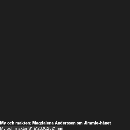
My och makten: Magdalena Andersson om Jimmie-hånet
My och makten
S1 E1
23.10.25
21 min