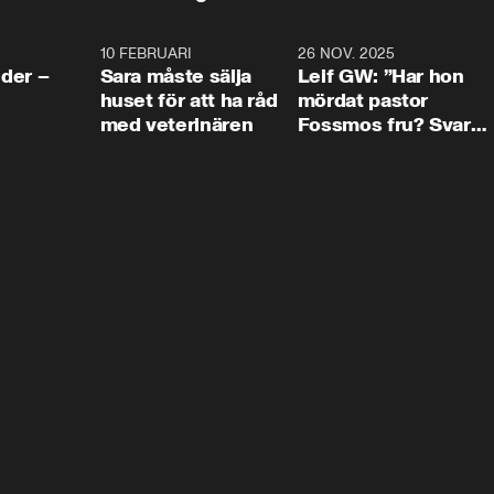
4:24
10 FEBRUARI
4:13
26 NOV. 2025
8:1
der –
Sara måste sälja
Leif GW: ”Har hon
huset för att ha råd
mördat pastor
med veterinären
Fossmos fru? Svar
nej.”