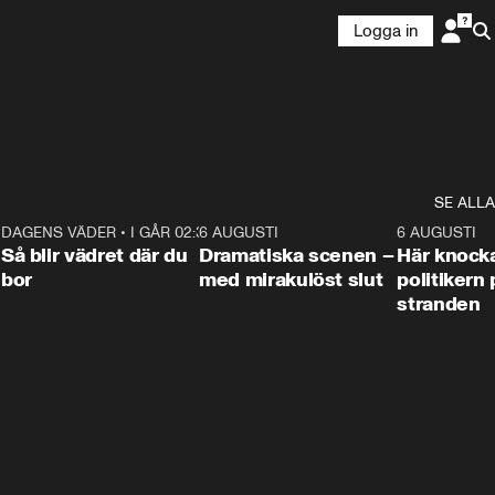
Logga in
SE ALLA
7
DAGENS VÄDER
•
I GÅR 02:30
1:06
6 AUGUSTI
0:42
6 AUGUSTI
Så blir vädret där du
Dramatiska scenen –
Här knock
bor
med mirakulöst slut
politikern 
stranden