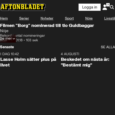
Logga in
Hem
Serier
Nyheter
Sport
Nöje
Livsstil
Filmen "Borg" nominerad till tio Guldbaggar
Nöje
Rekord i antal nomineringar
Se mer
Nöje
•
04.01.18
•
103 sek
Senaste
SE ALLA
I DAG 10:42
1:04
4 AUGUSTI
Lasse Holm sätter plus på
Beskedet om nästa år:
livet
”Bestämt mig”