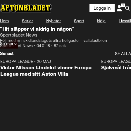
Logga in
Hem
Serier
Nyheter
Sport
Nöje
Livsstil
"Hit släpper vi aldrig in någon"
Sportbladet News
Följ med in i skidlandslagets allra heligaste – vallalastbilen
Se mer
Sportbladet News
•
04.01.18
•
87 sek
Senast
SE ALLA
EUROPA LEAGUE
•
20 MAJ
1:32
EUROPA LEAG
Victor Nilsson Lindelöf vinner Europa
Självmål frå
League med sitt Aston Villa