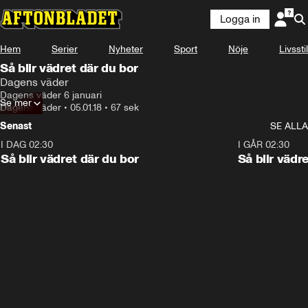
Logga in
Hem
Serier
Nyheter
Sport
Nöje
Livsstil
Så blir vädret där du bor
Dagens väder
Dagens väder 6 januari
Se mer
Dagens väder
•
05.01.18
•
67 sek
Senast
SE ALLA
I DAG 02:30
1:06
I GÅR 02:30
Så blir vädret där du bor
Så blir vädr