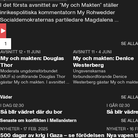
I det första avsnittet av ”My och Makten” ställer 
inrikespolitiska kommentatorn My Rohwedder 
Socialdemokraternas partiledare Magdalena 
Andersson till svars.
1
SE ALLA
AVSNITT 12
•
11 JUNI
26:27
AVSNITT 11
•
4 JUNI
2
My och makten: Douglas
My och makten: Denice
Thor
Westerberg
Moderata ungdomsförbundet 
Ungsvenskarnas 
(MUF:s) ordförande Douglas Thor 
förbundsordförande Denice 
gästar My och makten. I avsnittet 
Westerberg gästar My och makten.
diskuteras tonårsutvisningarna och 
avsnittet diskuteras migrationsfrå
hur Moderaterna ska locka väljare till 
och hur SD ska locka kvinnliga 
Väder
SE ALLA
valet i höst. 
väljare. 
I DAG 02:30
1:06
I GÅR 02:30
Så blir vädret där du bor
Så blir vädr
Senaste om konflikten i Mellanöstern
SE ALLA
NYHETER
•
17 FEB. 2025
0:45
NYHETER
•
16 F
500 dagar av krig i Gaza – se förödelsen
Nya vapen ti