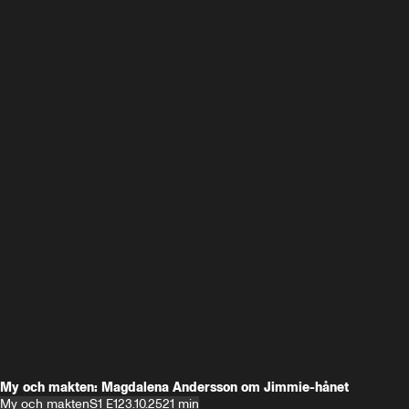
My och makten: Magdalena Andersson om Jimmie-hånet
My och makten
S1 E1
23.10.25
21 min