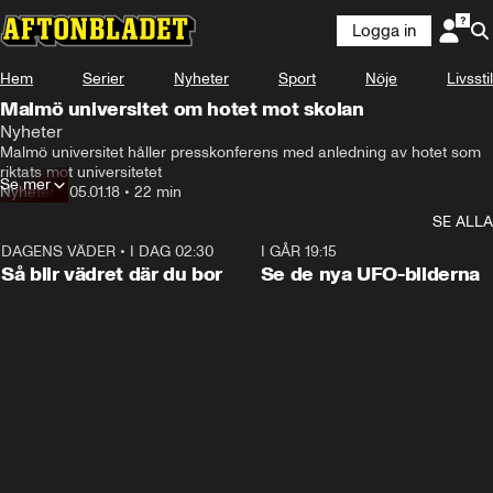
Logga in
Hem
Serier
Nyheter
Sport
Nöje
Livsstil
Malmö universitet om hotet mot skolan
Nyheter
Malmö universitet håller presskonferens med anledning av hotet som 
riktats mot universitetet
Se mer
Nyheter
•
05.01.18
•
22 min
SE ALLA
DAGENS VÄDER
•
I DAG 02:30
1:06
I GÅR 19:15
Så blir vädret där du bor
Se de nya UFO-bilderna