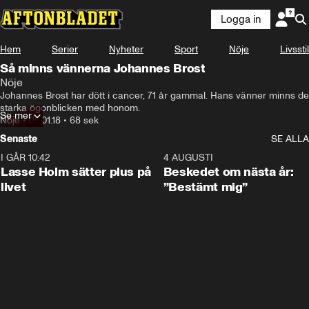
Logga in
Hem
Serier
Nyheter
Sport
Nöje
Livsstil
Så minns vännerna Johannes Brost
Nöje
Johannes Brost har dött i cancer, 71 år gammal. Hans vänner minns de 
starka ögonblicken med honom.
Se mer
Nöje
•
05.01.18
•
68 sek
Senaste
SE ALLA
I GÅR 10:42
1:04
4 AUGUSTI
Lasse Holm sätter plus på
Beskedet om nästa år:
livet
”Bestämt mig”