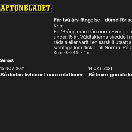
Får två års fängelse - dömd för s
Krim
En 18-årig man från norra Sverige ha
under 15 år. Våldtäkterna skedde i 
rädsla eller varit i en särskilt utsa
samtliga fem flickor till Norran. På 
Krim
•
06.01.18
•
4 min
Senast
15 NOV. 2021
3:28
14 OKT. 2021
Så dödas kvinnor i nära relationer
Så lever gömda k