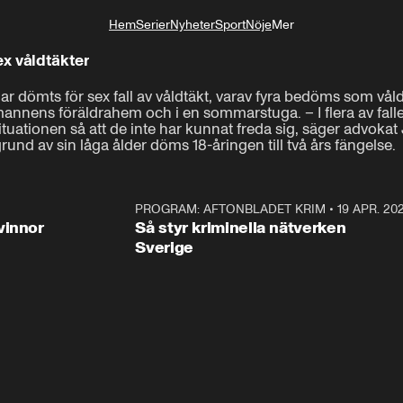
Hem
Serier
Nyheter
Sport
Nöje
Mer
Livsstil
ex våldtäkter
r dömts för sex fall av våldtäkt, varav fyra bedöms som våldt
mannens föräldrahem och i en sommarstuga. – I flera av fallen
tt situationen så att de inte har kunnat freda sig, säger advok
grund av sin låga ålder döms 18-åringen till två års fängelse.
3:00
PROGRAM: AFTONBLADET KRIM
•
19 APR. 20
2:5
vinnor
Så styr kriminella nätverken
Sverige