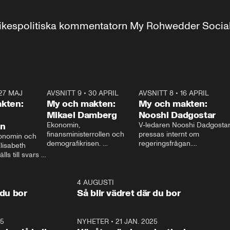
r inrikespolitiska kommentatorn My Rohwedder Soci
27 MAJ
3:51
AVSNITT 9
•
30 APRIL
24:00
AVSNITT 8
•
16 APRIL
25:1
kten:
My och makten:
My och makten:
Mikael Damberg
Nooshi Dadgostar
on
Ekonomin, 
V-ledaren Nooshi Dadgostar
finansministerrollen och 
pressas internt om 
onomin och 
demografikrisen. 
regeringsfrågan.

lisabeth 
Oppositionen ställs till svars 
I Aftonbladets 
ls till svars 
när Socialdemokraternas 
partiledarutfrågning ”My 
stern gästar 
Mikael Damberg gästar My 
och Makten” sätter hon ner 
My och Makten. 
och Makten. 
foten mot kritikerna:

1:06
4 AUGUSTI
1:0
– Vi ställer upp i val. Ska vi 
 du bor
Så blir vädret där du bor
vara med så sitter vi förstås 
25
1:22
NYHETER
•
21 JAN. 2025
0:5