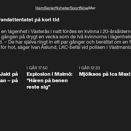
Hem
Serier
Nyheter
Sport
Nöje
Mer
Livsstil
randattentatet på kort tid
n lägenhet i Västerås i natt fördes en kvinna i 20-årsåldern ti
a gången på drygt en vecka som de två kvinnorna i lägenhete
. – De har själva ringt in ett par gånger och berättat om en f
för hot, säger Ivan Åslund, LKC-befäl vid polisen i Västmanl
0:33
I GÅR 17:50
1:10
I GÅR 12:33
0:2
 Jakt på
Explosion i Malmö:
Mjölkaos på Ica Maxi
an – på
”Håren på benen
reste sig”