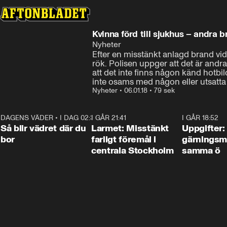
Kvinna förd till sjukhus – andra b
Nyheter
Efter en misstänkt anlagd brand vid e
rök. Polisen uppger att det är andr
att det inte finns någon känd hotbild
inte osams med någon eller utsatta 
Nyheter
•
06.01.18
•
79 sek
DAGENS VÄDER
•
I DAG 02:30
1:06
I GÅR 21:41
0:35
I GÅR 18:52
Så blir vädret där du
Larmet: Misstänkt
Uppgifter:
bor
farligt föremål i
gärningsm
centrala Stockholm
samma ö