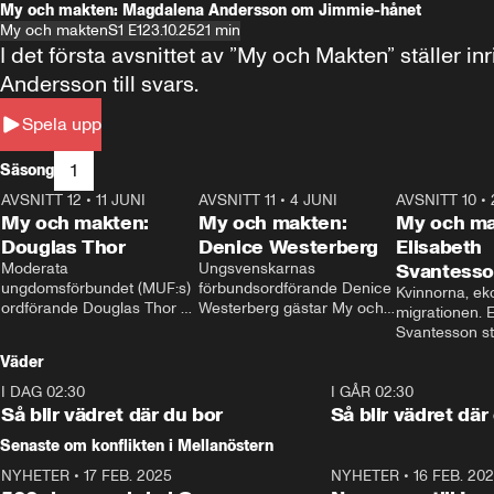
My och makten: Magdalena Andersson om Jimmie-hånet
My och makten
S1 E1
23.10.25
21 min
I det första avsnittet av ”My och Makten” ställe
Andersson till svars.
Spela upp
1
Säsong
AVSNITT 12
•
11 JUNI
26:27
AVSNITT 11
•
4 JUNI
23:40
AVSNITT 10
•
My och makten:
My och makten:
My och ma
Douglas Thor
Denice Westerberg
Elisabeth
Moderata 
Ungsvenskarnas 
Svantess
ungdomsförbundet (MUF:s) 
förbundsordförande Denice 
Kvinnorna, ek
ordförande Douglas Thor 
Westerberg gästar My och 
migrationen. E
gästar My och makten. I 
makten. I avsnittet 
Svantesson stäl
avsnittet diskuteras 
diskuteras migrationsfrågan 
när finansmini
Väder
tonårsutvisningarna och hur 
och hur SD ska locka 
Moderaterna ska locka 
kvinnliga väljare. 
I DAG 02:30
1:06
I GÅR 02:30
väljare till valet i höst. 
Så blir vädret där du bor
Så blir vädret där
Senaste om konflikten i Mellanöstern
NYHETER
•
17 FEB. 2025
0:45
NYHETER
•
16 FEB. 20