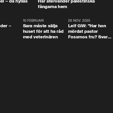
ael – då hyllas
Här återvänder palestinska
fångarna hem
4:24
10 FEBRUARI
4:13
26 NOV. 2025
8:1
der –
Sara måste sälja
Leif GW: ”Har hon
huset för att ha råd
mördat pastor
med veterinären
Fossmos fru? Svar
nej.”