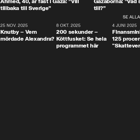
Ahmed, 40, är fast i Gaza: ”Vill
Gazaborna: ”Vad s
tillbaka till Sverige”
till?”
SE ALLA
3
25 NOV. 2025
31:05
8 OKT. 2025
4:29
4 JUNI 2025
Knutby – Vem
200 sekunder –
Finansmin
mördade Alexandra?
Köttfusket: Se hela
125 procent
programmet här
"Skattever
viktig uppg