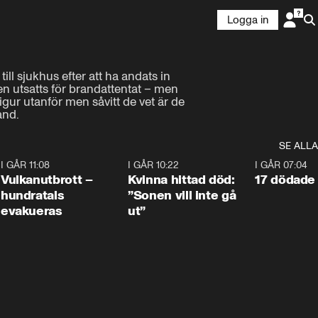
Logga in
ll sjukhus efter att ha andats in 
n utsatts för brandattentat – men 
igur utanför men såvitt de vet är de 
and.
SE ALLA
4
I GÅR 11:08
0:27
I GÅR 10:22
1:12
I GÅR 07:04
Vulkanutbrott –
Kvinna hittad död:
17 dödade 
hundratals
”Sonen vill inte gå
evakueras
ut”