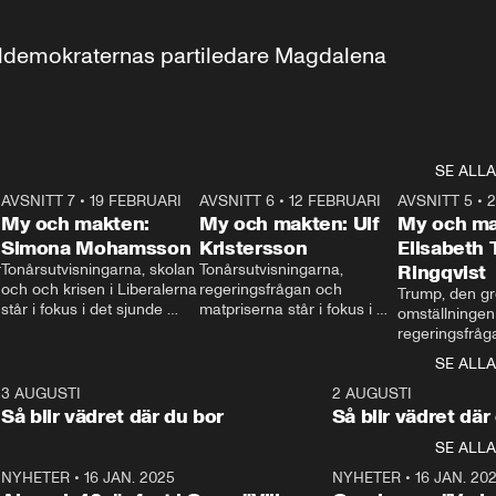
aldemokraternas partiledare Magdalena 
SE ALLA
7
AVSNITT 7
•
19 FEBRUARI
24:30
AVSNITT 6
•
12 FEBRUARI
27:30
AVSNITT 5
•
My och makten:
My och makten: Ulf
My och ma
Simona Mohamsson
Kristersson
Elisabeth
 
Tonårsutvisningarna, skolan 
Tonårsutvisningarna, 
Ringqvist
och och krisen i Liberalerna 
regeringsfrågan och 
Trump, den gr
står i fokus i det sjunde 
matpriserna står i fokus i 
omställningen
avsnittet av ”My och 
det sjätte avsnittet av ”My 
regeringsfråga
makten”. Se när 
och makten”. Se när 
centrum i det 
SE ALLA
Aftonbladets inrikespolitiska 
Aftonbladets inrikespolitiska 
avsnittet av ”
kommentator My 
kommentator My 
6
3 AUGUSTI
1:06
2 AUGUSTI
Makten”. Se nä
Rohwedder ställer 
Rohwedder ställer 
Så blir vädret där du bor
Så blir vädret där
Aftonbladets in
utbildnings- och 
statsminister Ulf Kristersson 
kommentator 
SE ALLA
integrationsminister Simona 
till svars.
Rohwedder stäl
Mohamsson till svars.
Centerpartiets
2
NYHETER
•
16 JAN. 2025
1:01
NYHETER
•
16 JAN. 20
Thand Ring till