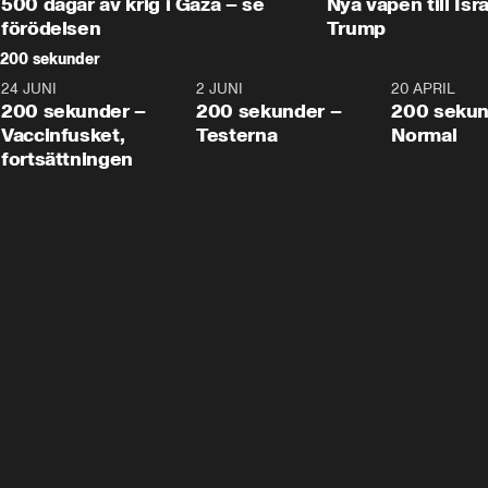
500 dagar av krig i Gaza – se
Nya vapen till Isr
förödelsen
Trump
200 sekunder
24 JUNI
5:00
2 JUNI
4:23
20 APRIL
200 sekunder –
200 sekunder –
200 sekun
Vaccinfusket,
Testerna
Normal
fortsättningen