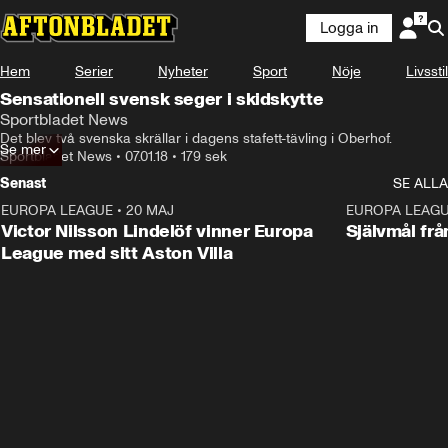
Logga in
Hem
Serier
Nyheter
Sport
Nöje
Livsstil
Sensationell svensk seger i skidskytte
Sportbladet News
Det blev två svenska skrällar i dagens stafett-tävling i Oberhof.
Se mer
Sportbladet News
•
07.01.18
•
179 sek
Senast
SE ALLA
EUROPA LEAGUE
•
20 MAJ
1:32
EUROPA LEAG
Victor Nilsson Lindelöf vinner Europa
Självmål frå
League med sitt Aston Villa