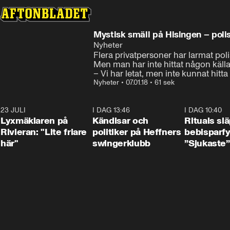
Mystisk smäll på Hisingen – pol
Nyheter
Flera privatpersoner har larmat poli
Men man har inte hittat någon källa ti
– Vi har letat, men inte kunnat hit
Nyheter
•
07.01.18
•
61 sek
23 JULI
2:02
I DAG 13:46
0:55
I DAG 10:40
Lyxmäklaren på
Kändisar och
Rituals sl
Rivieran: "Lite friare
politiker på Heffners
bebisparf
här"
swingerklubb
”Sjukaste”