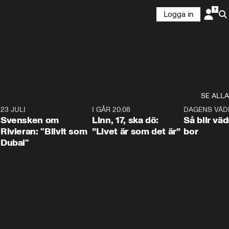
Logga in
SE ALLA
4
23 JULI
1:42
I GÅR 20:08
4:36
DAGENS VÄD
Svensken om
Linn, 17, ska dö:
Så blir väd
Rivieran: "Blivit som
”Livet är som det är”
bor
Dubai"