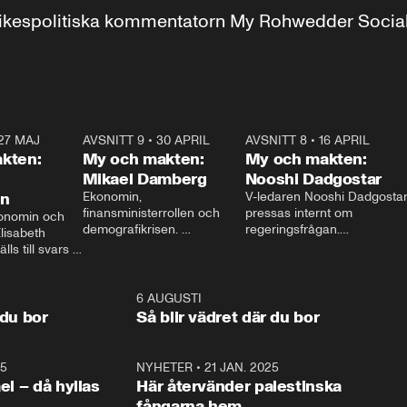
r inrikespolitiska kommentatorn My Rohwedder Soci
27 MAJ
3:51
AVSNITT 9
•
30 APRIL
24:00
AVSNITT 8
•
16 APRIL
25:1
kten:
My och makten:
My och makten:
Mikael Damberg
Nooshi Dadgostar
on
Ekonomin, 
V-ledaren Nooshi Dadgostar
finansministerrollen och 
pressas internt om 
onomin och 
demografikrisen. 
regeringsfrågan.

lisabeth 
Oppositionen ställs till svars 
I Aftonbladets 
ls till svars 
när Socialdemokraternas 
partiledarutfrågning ”My 
stern gästar 
Mikael Damberg gästar My 
och Makten” sätter hon ner 
My och Makten. 
och Makten. 
foten mot kritikerna:

1:06
6 AUGUSTI
1:0
– Vi ställer upp i val. Ska vi 
 du bor
Så blir vädret där du bor
vara med så sitter vi förstås 
25
1:22
NYHETER
•
21 JAN. 2025
0:5
ael – då hyllas
Här återvänder palestinska
fångarna hem