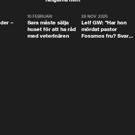
4:24
10 FEBRUARI
4:13
26 NOV. 2025
8:1
der –
Sara måste sälja
Leif GW: ”Har hon
huset för att ha råd
mördat pastor
med veterinären
Fossmos fru? Svar
nej.”