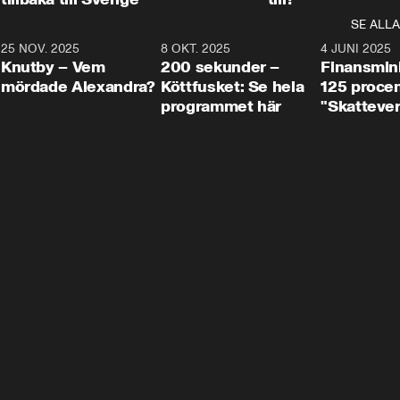
SE ALLA
3
25 NOV. 2025
31:05
8 OKT. 2025
4:29
4 JUNI 2025
Knutby – Vem
200 sekunder –
Finansmin
mördade Alexandra?
Köttfusket: Se hela
125 procent
programmet här
"Skattever
viktig uppg