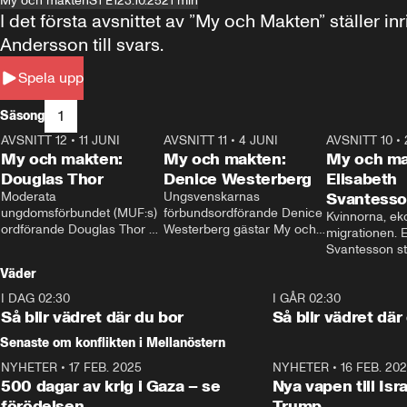
My och makten
S1 E1
23.10.25
21 min
I det första avsnittet av ”My och Makten” ställe
Andersson till svars.
Spela upp
1
Säsong
AVSNITT 12
•
11 JUNI
26:27
AVSNITT 11
•
4 JUNI
23:40
AVSNITT 10
•
My och makten:
My och makten:
My och ma
Douglas Thor
Denice Westerberg
Elisabeth
Moderata 
Ungsvenskarnas 
Svantess
ungdomsförbundet (MUF:s) 
förbundsordförande Denice 
Kvinnorna, ek
ordförande Douglas Thor 
Westerberg gästar My och 
migrationen. E
gästar My och makten. I 
makten. I avsnittet 
Svantesson stäl
avsnittet diskuteras 
diskuteras migrationsfrågan 
när finansmini
Väder
tonårsutvisningarna och hur 
och hur SD ska locka 
Moderaterna ska locka 
kvinnliga väljare. 
I DAG 02:30
1:06
I GÅR 02:30
väljare till valet i höst. 
Så blir vädret där du bor
Så blir vädret där
Senaste om konflikten i Mellanöstern
NYHETER
•
17 FEB. 2025
0:45
NYHETER
•
16 FEB. 20
500 dagar av krig i Gaza – se
Nya vapen till Isr
förödelsen
Trump