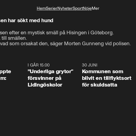
Hem
Serier
Nyheter
Sport
Nöje
Mer
Livsstil
isen har sökt med hund
sen efter en mystisk smäll på Hisingen i Göteborg.

ll smällen.

ta vad som orsakat den, säger Morten Gunneng vid polisen.
1:01
I GÅR 15:00
1:07
30 JUNI
1:2
äppte
”Underliga grytor"
Kommunen som
ym:
försvinner på
blivit en tillflyktsort
Lidingöskolor
för skuldsatta