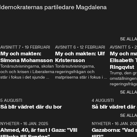
aldemokraternas partiledare Magdalena 
SE ALLA
7
AVSNITT 7
•
19 FEBRUARI
24:30
AVSNITT 6
•
12 FEBRUARI
27:30
AVSNITT 5
•
My och makten:
My och makten: Ulf
My och ma
Simona Mohamsson
Kristersson
Elisabeth
 
Tonårsutvisningarna, skolan 
Tonårsutvisningarna, 
Ringqvist
och och krisen i Liberalerna 
regeringsfrågan och 
Trump, den gr
står i fokus i det sjunde 
matpriserna står i fokus i 
omställningen
avsnittet av ”My och 
det sjätte avsnittet av ”My 
regeringsfråga
makten”. Se när 
och makten”. Se när 
centrum i det 
SE ALLA
Aftonbladets inrikespolitiska 
Aftonbladets inrikespolitiska 
avsnittet av ”
kommentator My 
kommentator My 
6
5 AUGUSTI
1:06
4 AUGUSTI
Makten”. Se nä
Rohwedder ställer 
Rohwedder ställer 
Så blir vädret där du bor
Så blir vädret där
Aftonbladets in
utbildnings- och 
statsminister Ulf Kristersson 
kommentator 
SE ALLA
integrationsminister Simona 
till svars.
Rohwedder stäl
Mohamsson till svars.
Centerpartiets
2
NYHETER
•
16 JAN. 2025
1:01
NYHETER
•
16 JAN. 20
Thand Ring till
Ahmed, 40, är fast i Gaza: ”Vill
Gazaborna: ”Vad s
tillbaka till Sverige”
till?”