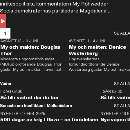
inrikespolitiska kommentatorn My Rohwedder 
Socialdemokraternas partiledare Magdalena 
Andersson till svars.
1
SE ALLA
AVSNITT 12
•
11 JUNI
26:27
AVSNITT 11
•
4 JUNI
2
My och makten: Douglas
My och makten: Denice
Thor
Westerberg
Moderata ungdomsförbundet 
Ungsvenskarnas 
(MUF:s) ordförande Douglas Thor 
förbundsordförande Denice 
gästar My och makten. I avsnittet 
Westerberg gästar My och makten.
diskuteras tonårsutvisningarna och 
avsnittet diskuteras migrationsfrå
hur Moderaterna ska locka väljare till 
och hur SD ska locka kvinnliga 
Väder
SE ALLA
valet i höst. 
väljare. 
I DAG 02:30
1:06
I GÅR 02:30
Så blir vädret där du bor
Så blir vädr
Senaste om konflikten i Mellanöstern
SE ALLA
NYHETER
•
17 FEB. 2025
0:45
NYHETER
•
16 F
500 dagar av krig i Gaza – se förödelsen
Nya vapen ti