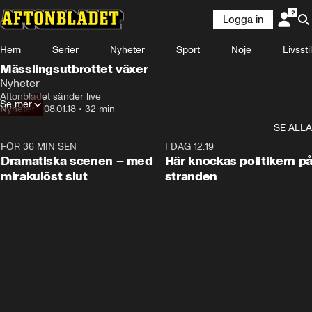
Logga in
Hem
Serier
Nyheter
Sport
Nöje
Livsstil
Mässlingsutbrottet växer
Nyheter
Aftonbladet sänder live
Se mer
Nyheter
•
08.01.18
•
32 min
SE ALLA
FÖR 36 MIN SEN
0:42
I DAG 12:19
Dramatiska scenen – med
Här knockas politikern p
mirakulöst slut
stranden