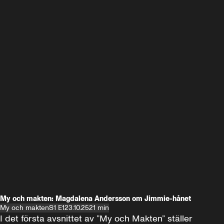
My och makten: Magdalena Andersson om Jimmie-hånet
My och makten
S1 E1
23.10.25
21 min
I det första avsnittet av ”My och Makten” ställer 