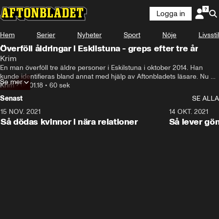
Logga in
Hem
Serier
Nyheter
Sport
Nöje
Livsstil
Överföll åldringar i Eskilstuna - greps efter tre år
Krim
En man överföll tre äldre personer i Eskilstuna i oktober 2014. Han 
kunde identifieras bland annat med hjälp av Aftonbladets läsare. Nu 
Se mer
sitter han häktad och åtal väntas i januari 2017.
Krim
•
08.01.18
•
60 sek
Senast
SE ALLA
15 NOV. 2021
3:28
14 OKT. 2021
Så dödas kvinnor i nära relationer
Så lever gö