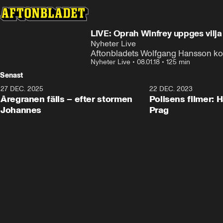
LIVE: Oprah Winfrey uppges vilja
Nyheter Live
Aftonbladets Wolfgang Hansson k
Nyheter Live
•
08.01.18
•
125 min
Senast
27 DEC. 2025
0:18
22 DEC. 2023
Åregranen fälls – efter stormen
Polisens filmer: H
Johannes
Prag