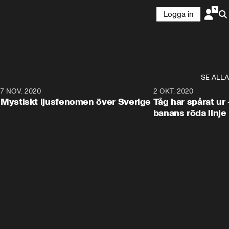
Logga in
SE ALLA
4
7 NOV. 2020
3:12
2 OKT. 2020
Mystiskt ljusfenomen över Sverige
Tåg har spårat ur 
banans röda linje