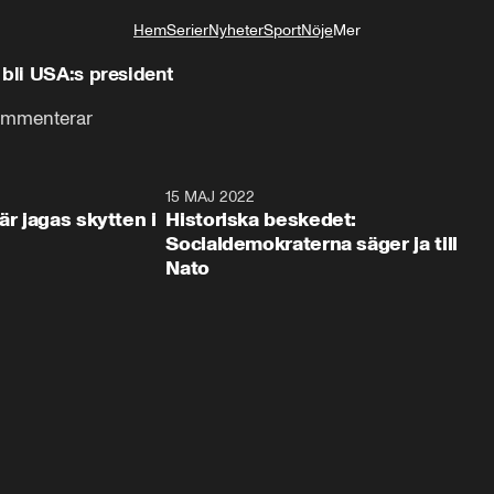
Hem
Serier
Nyheter
Sport
Nöje
Mer
Livsstil
 bli USA:s president
ommenterar
0:42
15 MAJ 2022
1:4
är jagas skytten i
Historiska beskedet:
Socialdemokraterna säger ja till
Nato