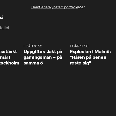
Hem
Serier
Nyheter
Sport
Nöje
Mer
Livsstil
lefteå
allet
0:35
I GÅR 18:52
0:33
I GÅR 17:50
1:1
isstänkt
Uppgifter: Jakt på
Explosion i Malmö:
emål i
gärningsman – på
”Håren på benen
Stockholm
samma ö
reste sig”