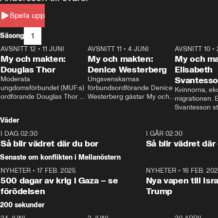
Spela upp
1
Säsong
AVSNITT 12
•
11 JUNI
26:27
AVSNITT 11
•
4 JUNI
23:40
AVSNITT 10
•
My och makten:
My och makten:
My och ma
Douglas Thor
Denice Westerberg
Elisabeth
Moderata 
Ungsvenskarnas 
Svantess
ungdomsförbundet (MUF:s) 
förbundsordförande Denice 
Kvinnorna, ek
ordförande Douglas Thor 
Westerberg gästar My och 
migrationen. E
gästar My och makten. I 
makten. I avsnittet 
Svantesson stäl
avsnittet diskuteras 
diskuteras migrationsfrågan 
när finansmini
Väder
tonårsutvisningarna och hur 
och hur SD ska locka 
Moderaterna ska locka 
kvinnliga väljare. 
I DAG 02:30
1:06
I GÅR 02:30
väljare till valet i höst. 
Så blir vädret där du bor
Så blir vädret där
Senaste om konflikten i Mellanöstern
NYHETER
•
17 FEB. 2025
0:45
NYHETER
•
16 FEB. 20
500 dagar av krig i Gaza – se
Nya vapen till Isr
förödelsen
Trump
200 sekunder