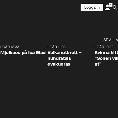
Logga in
SE ALLA
0
I GÅR 12:33
0:24
I GÅR 11:08
0:27
I GÅR 10:22
Mjölkaos på Ica Maxi
Vulkanutbrott –
Kvinna hit
hundratals
”Sonen vill
evakueras
ut”