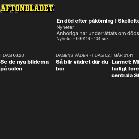
En död efter påkörning i Skel
Nyheter
Anhöriga har underrättats om dödsf
Nyheter
•
09.01.18
•
104 sek
I DAG 08:20
0:19
DAGENS VÄDER
•
I DAG 02:30
1:06
I GÅR 21:41
Se de nya bilderna
Så blir vädret där du
Larmet: M
på solen
bor
farligt för
centrala 