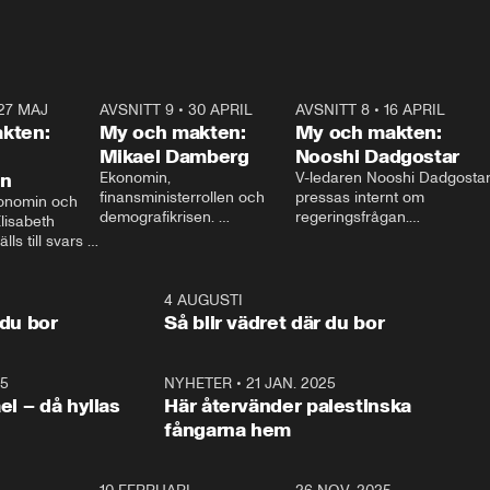
27 MAJ
3:51
AVSNITT 9
•
30 APRIL
24:00
AVSNITT 8
•
16 APRIL
25:1
kten:
My och makten:
My och makten:
Mikael Damberg
Nooshi Dadgostar
on
Ekonomin, 
V-ledaren Nooshi Dadgostar
finansministerrollen och 
pressas internt om 
onomin och 
demografikrisen. 
regeringsfrågan.

lisabeth 
Oppositionen ställs till svars 
I Aftonbladets 
ls till svars 
när Socialdemokraternas 
partiledarutfrågning ”My 
stern gästar 
Mikael Damberg gästar My 
och Makten” sätter hon ner 
My och Makten. 
och Makten. 
foten mot kritikerna:

1:06
4 AUGUSTI
1:0
– Vi ställer upp i val. Ska vi 
 du bor
Så blir vädret där du bor
vara med så sitter vi förstås 
25
1:22
NYHETER
•
21 JAN. 2025
0:5
ael – då hyllas
Här återvänder palestinska
fångarna hem