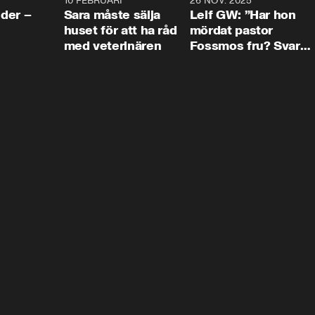
4:24
10 FEBRUARI
4:13
26 NOV. 2025
8:1
der –
Sara måste sälja
Leif GW: ”Har hon
huset för att ha råd
mördat pastor
med veterinären
Fossmos fru? Svar
nej.”