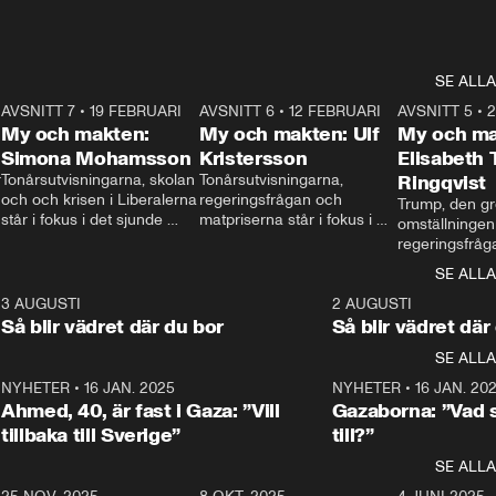
SE ALLA
7
AVSNITT 7
•
19 FEBRUARI
24:30
AVSNITT 6
•
12 FEBRUARI
27:30
AVSNITT 5
•
My och makten:
My och makten: Ulf
My och ma
Simona Mohamsson
Kristersson
Elisabeth
 
Tonårsutvisningarna, skolan 
Tonårsutvisningarna, 
Ringqvist
och och krisen i Liberalerna 
regeringsfrågan och 
Trump, den gr
står i fokus i det sjunde 
matpriserna står i fokus i 
omställningen
avsnittet av ”My och 
det sjätte avsnittet av ”My 
regeringsfråga
makten”. Se när 
och makten”. Se när 
centrum i det 
SE ALLA
Aftonbladets inrikespolitiska 
Aftonbladets inrikespolitiska 
avsnittet av ”
kommentator My 
kommentator My 
6
3 AUGUSTI
1:06
2 AUGUSTI
Makten”. Se nä
Rohwedder ställer 
Rohwedder ställer 
Så blir vädret där du bor
Så blir vädret där
Aftonbladets in
utbildnings- och 
statsminister Ulf Kristersson 
kommentator 
SE ALLA
integrationsminister Simona 
till svars.
Rohwedder stäl
Mohamsson till svars.
Centerpartiets
2
NYHETER
•
16 JAN. 2025
1:01
NYHETER
•
16 JAN. 20
Thand Ring till
Ahmed, 40, är fast i Gaza: ”Vill
Gazaborna: ”Vad s
tillbaka till Sverige”
till?”
SE ALLA