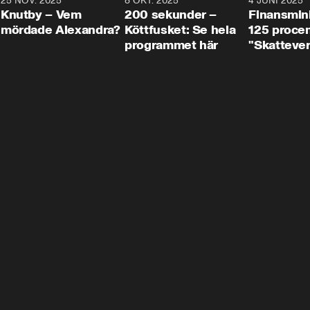
3
25 NOV. 2025
31:05
8 OKT. 2025
4:29
4 JUNI 2025
Knutby – Vem
200 sekunder –
Finansmin
mördade Alexandra?
Köttfusket: Se hela
125 procent
programmet här
"Skattever
viktig uppg