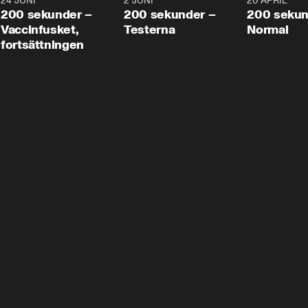
24 JUNI
5:00
2 JUNI
4:23
20 APRIL
200 sekunder –
200 sekunder –
200 sekun
Vaccinfusket,
Testerna
Normal
fortsättningen