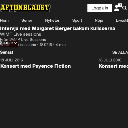
Logga in
Hem
Serier
Nyheter
Sport
Nöje
Livsstil
Intervju med Margaret Berger bakom kulisserna
WiMP Live sessions
Från WiMP Live Sessions
Se mer
WiMP Live sessions
•
18.07.16
•
4 min
Senast
SE ALLA
18 JULI 2016
9:20
18 JULI 2016
Konsert med Psyence Fiction
Konsert med