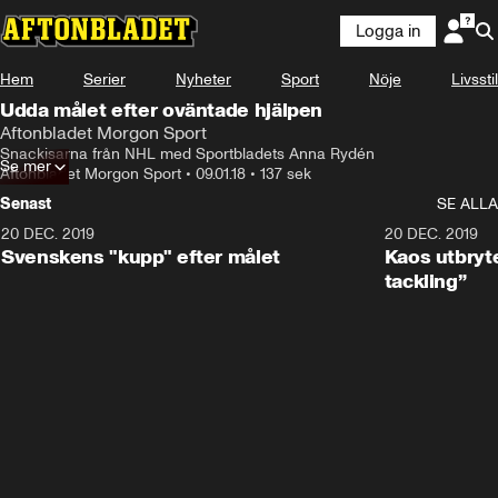
Logga in
Hem
Serier
Nyheter
Sport
Nöje
Livsstil
Udda målet efter oväntade hjälpen
Aftonbladet Morgon Sport
Snackisarna från NHL med Sportbladets Anna Rydén
Se mer
Aftonbladet Morgon Sport
•
09.01.18
•
137 sek
Senast
SE ALLA
20 DEC. 2019
0:44
20 DEC. 2019
Svenskens "kupp" efter målet
Kaos utbryte
tackling”