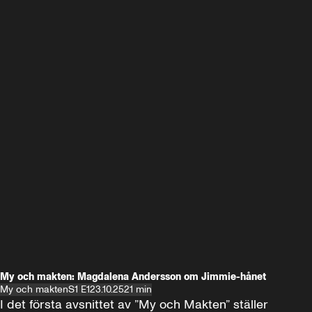
My och makten: Magdalena Andersson om Jimmie-hånet
My och makten
S1 E1
23.10.25
21 min
I det första avsnittet av ”My och Makten” ställer 