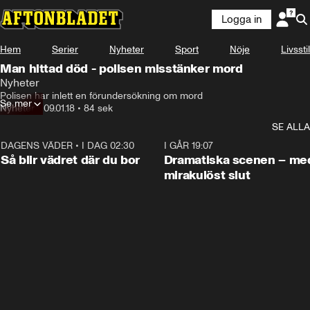
Logga in
Hem
Serier
Nyheter
Sport
Nöje
Livsstil
Man hittad död - polisen misstänker mord
Nyheter
Polisen har inlett en förundersökning om mord
Se mer
Nyheter
•
09.01.18
•
84 sek
SE ALLA
DAGENS VÄDER
•
I DAG 02:30
1:06
I GÅR 19:07
Så blir vädret där du bor
Dramatiska scenen – me
mirakulöst slut