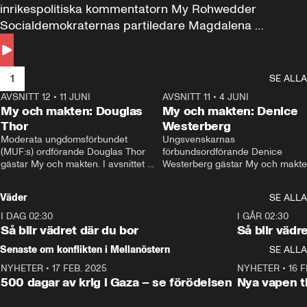
inrikespolitiska kommentatorn My Rohwedder 
Socialdemokraternas partiledare Magdalena 
Andersson till svars.
1
SE ALLA
AVSNITT 12
•
11 JUNI
26:27
AVSNITT 11
•
4 JUNI
2
My och makten: Douglas
My och makten: Denice
Thor
Westerberg
Moderata ungdomsförbundet 
Ungsvenskarnas 
(MUF:s) ordförande Douglas Thor 
förbundsordförande Denice 
gästar My och makten. I avsnittet 
Westerberg gästar My och makten.
diskuteras tonårsutvisningarna och 
avsnittet diskuteras migrationsfrå
hur Moderaterna ska locka väljare till 
och hur SD ska locka kvinnliga 
Väder
SE ALLA
valet i höst. 
väljare. 
I DAG 02:30
1:06
I GÅR 02:30
Så blir vädret där du bor
Så blir vädr
Senaste om konflikten i Mellanöstern
SE ALLA
NYHETER
•
17 FEB. 2025
0:45
NYHETER
•
16 F
500 dagar av krig i Gaza – se förödelsen
Nya vapen ti