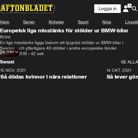
Logga in
Hem
Serier
Nyheter
Sport
Nöje
Livsstil
Europeisk liga misstänks för stölder ur BMW-bilar
Krim
En liga misstänks ligga bakom ett tjugotal stölder ur BMW-bilar i 
Sverige, och ytterligare 40 stölder i andra europeiska länder.
Se mer
Krim
•
09.01.18
•
42 sek
Senast
SE ALLA
15 NOV. 2021
3:28
14 OKT. 2021
Så dödas kvinnor i nära relationer
Så lever gö