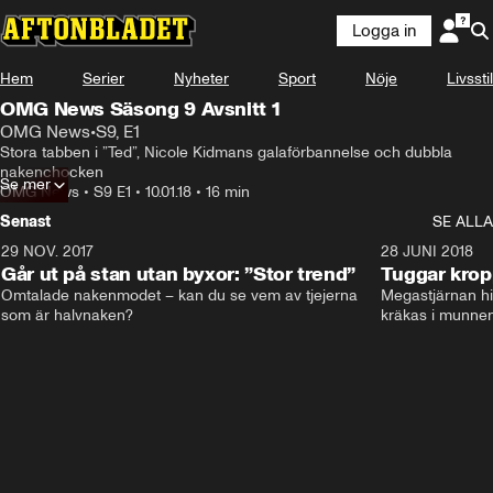
Logga in
Hem
Serier
Nyheter
Sport
Nöje
Livsstil
OMG News Säsong 9 Avsnitt 1
OMG News
•
S9, E1
Stora tabben i ”Ted”, Nicole Kidmans galaförbannelse och dubbla 
nakenchocken
Se mer
OMG News
•
S9 E1
•
10.01.18
•
16 min
Senast
SE ALLA
29 NOV. 2017
14:21
28 JUNI 2018
Går ut på stan utan byxor: ”Stor trend”
Tuggar kro
Omtalade nakenmodet – kan du se vem av tjejerna 
Megastjärnan hit
som är halvnaken?
kräkas i munnen