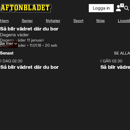
Logga in
Hem
Serier
Nyheter
Sport
Nöje
Livsstil
Så blir vädret där du bor
Dagens väder
Dagens väder 11 januari
Se mer
Dagens väder
•
11.01.18
•
20 sek
Senast
SE ALLA
I DAG 02:30
1:06
I GÅR 02:30
Så blir vädret där du bor
Så blir vädr