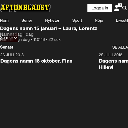
Logga in
Hem
Serier
Nyheter
Sport
Nöje
Livsstil
Dagens namn 15 januari – Laura, Lorentz
Namnsdag i dag
Se mer
Namnsdag i dag
•
11.01.18
•
22 sek
Senast
SE ALLA
26 JULI 2018
0:22
25 JULI 2018
Dagens namn 16 oktober, Finn
Dagens namn
Hillevi