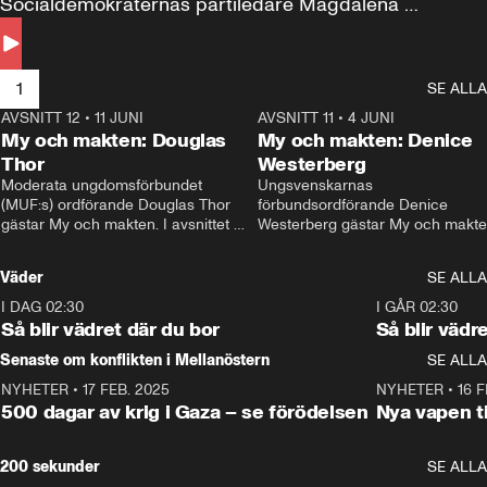
Socialdemokraternas partiledare Magdalena 
Andersson till svars.
1
SE ALLA
AVSNITT 12
•
11 JUNI
26:27
AVSNITT 11
•
4 JUNI
2
My och makten: Douglas
My och makten: Denice
Thor
Westerberg
Moderata ungdomsförbundet 
Ungsvenskarnas 
(MUF:s) ordförande Douglas Thor 
förbundsordförande Denice 
gästar My och makten. I avsnittet 
Westerberg gästar My och makten.
diskuteras tonårsutvisningarna och 
avsnittet diskuteras migrationsfrå
hur Moderaterna ska locka väljare till 
och hur SD ska locka kvinnliga 
Väder
SE ALLA
valet i höst. 
väljare. 
I DAG 02:30
1:06
I GÅR 02:30
Så blir vädret där du bor
Så blir vädr
Senaste om konflikten i Mellanöstern
SE ALLA
NYHETER
•
17 FEB. 2025
0:45
NYHETER
•
16 F
500 dagar av krig i Gaza – se förödelsen
Nya vapen ti
200 sekunder
SE ALLA