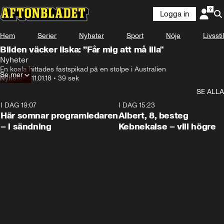
Logga in
Hem
Serier
Nyheter
Sport
Nöje
Livsstil
Bilden väcker ilska: ”Får mig att må illa"
Nyheter
En koala hittades fastspikad på en stolpe i Australien
Se mer
Nyheter
•
11.01.18
•
39 sek
SE ALLA
I DAG 19:07
0:45
I DAG 15:23
Här somnar programledaren
Albert, 8, besteg
– i sändning
Kebnekaise – vill högre