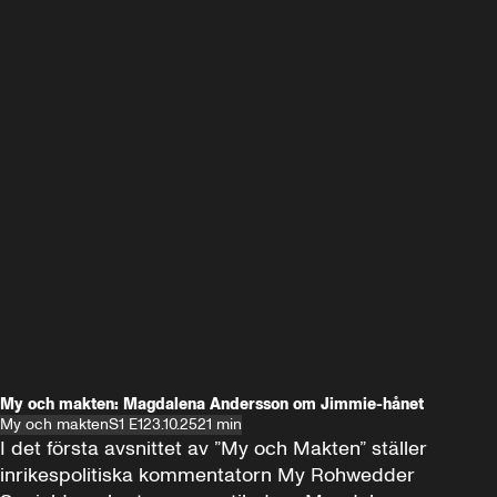
My och makten: Magdalena Andersson om Jimmie-hånet
My och makten
S1 E1
23.10.25
21 min
I det första avsnittet av ”My och Makten” ställer 
inrikespolitiska kommentatorn My Rohwedder 