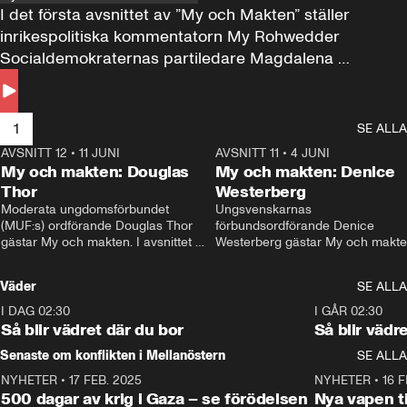
I det första avsnittet av ”My och Makten” ställer 
inrikespolitiska kommentatorn My Rohwedder 
Socialdemokraternas partiledare Magdalena 
Andersson till svars.
1
SE ALLA
AVSNITT 12
•
11 JUNI
26:27
AVSNITT 11
•
4 JUNI
2
My och makten: Douglas
My och makten: Denice
Thor
Westerberg
Moderata ungdomsförbundet 
Ungsvenskarnas 
(MUF:s) ordförande Douglas Thor 
förbundsordförande Denice 
gästar My och makten. I avsnittet 
Westerberg gästar My och makten.
diskuteras tonårsutvisningarna och 
avsnittet diskuteras migrationsfrå
hur Moderaterna ska locka väljare till 
och hur SD ska locka kvinnliga 
Väder
SE ALLA
valet i höst. 
väljare. 
I DAG 02:30
1:06
I GÅR 02:30
Så blir vädret där du bor
Så blir vädr
Senaste om konflikten i Mellanöstern
SE ALLA
NYHETER
•
17 FEB. 2025
0:45
NYHETER
•
16 F
500 dagar av krig i Gaza – se förödelsen
Nya vapen ti