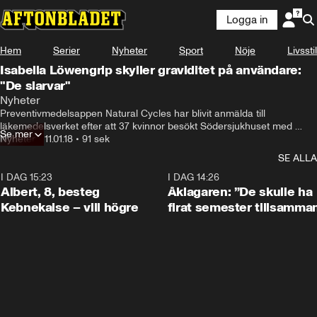
Logga in
Hem
Serier
Nyheter
Sport
Nöje
Livsstil
Isabella Löwengrip skyller graviditet på användare:
"De slarvar"
Nyheter
Preventivmedelsappen Natural Cycles har blivit anmälda till 
läkemedelsverket efter att 37 kvinnor besökt Södersjukhuset med 
Se mer
oönskade graviditeter.
Nyheter
•
11.01.18
•
91 sek
SE ALLA
I DAG 15:23
0:54
I DAG 14:26
Albert, 8, besteg
Åklagaren: ”De skulle ha
Kebnekaise – vill högre
firat semester tillsamma