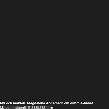
My och makten: Magdalena Andersson om Jimmie-hånet
My och makten
S1 E1
23.10.25
21 min