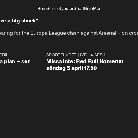
Hem
Serier
Nyheter
Sport
Nöje
Mer
Livsstil
ve a big shock”
aring for the Europa League clash against Arsenal – on cros
PRIL
1:03
SPORTBLADET LIVE
•
4 APRIL
1:0
va plan – sen
Missa inte: Red Bull Homerun
söndag 5 april 17.30