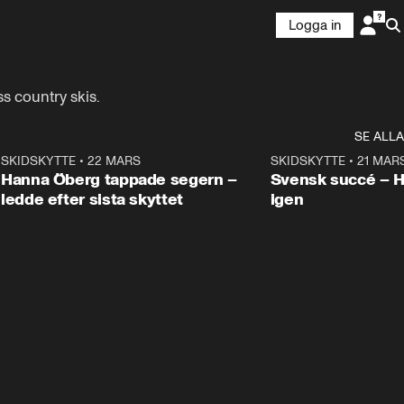
Logga in
s country skis.
SE ALLA
9
SKIDSKYTTE
•
22 MARS
0:55
SKIDSKYTTE
•
21 MAR
Hanna Öberg tappade segern –
Svensk succé – 
ledde efter sista skyttet
igen