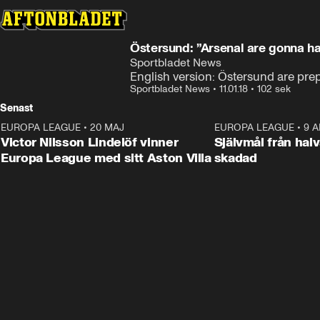
Östersund: ”Arsenal are gonna ha
Sportbladet News
English version: Östersund are prep
Sportbladet News
•
11.01.18
•
102 sek
Senast
EUROPA LEAGUE
•
20 MAJ
1:32
EUROPA LEAGUE
•
9 A
Victor Nilsson Lindelöf vinner
Självmål från hal
Europa League med sitt Aston Villa
skadad