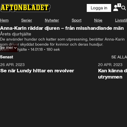
Logga in
Hem
Serier
Nyheter
Sport
Nöje
Livsstil
Anna-Karin räddar djuren – från misshandlande män
Årets djurhjälte
De använder hundar och katter som utpressning, berättar Anna-Karin 
som driver skyddat boende för kvinnor och deras husdjur.
Se mer
Årets djurhjälte
•
14.01.18
•
180 sek
Senast
SE ALLA
26 APR. 2023
3:02
20 APR. 2023
Se när Lundy hittar en revolver
Kan känna d
utrymmen