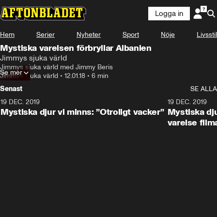
Logga in
Hem
Serier
Nyheter
Sport
Nöje
Livsstil
Mystiska varelsen förbryllar Albanien
Jimmys sjuka värld
Jimmys sjuka värld med Jimmy Beris
Se mer
Jimmys sjuka värld
•
12.01.18
•
6 min
Senast
SE ALLA
19 DEC. 2019
19 DEC. 2019
Mystiska djur vi minns: ”Otroligt vacker”
Mystiska dju
varelse film