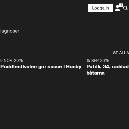
Logga in
diagnoser
SE ALLA
6
9 NOV. 2025
0:29
15 SEP. 2025
Poddfestivalen gör succé i Husby
Patrik, 34, räddad 
båtarna