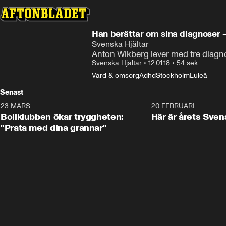
Han berättar om sina diagnoser – 
Svenska Hjältar
Anton Wikberg lever med tre diagno
Svenska Hjältar
•
12.01.18
•
54 sek
Vård & omsorg
Adhd
Stockholm
Luleå
Senast
23 MARS
1:27
20 FEBRUARI
Bollklubben ökar tryggheten:
Här är årets Sven
"Prata med dina grannar"