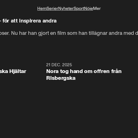
Hem
Serier
Nyheter
Sport
Nöje
Mer
Livsstil
för att inspirera andra
ser. Nu har han gjort en film som han tillägnar andra med 
1:00
21 DEC. 2025
1:1
ska Hjältar
Nora tog hand om offren från
Risbergska