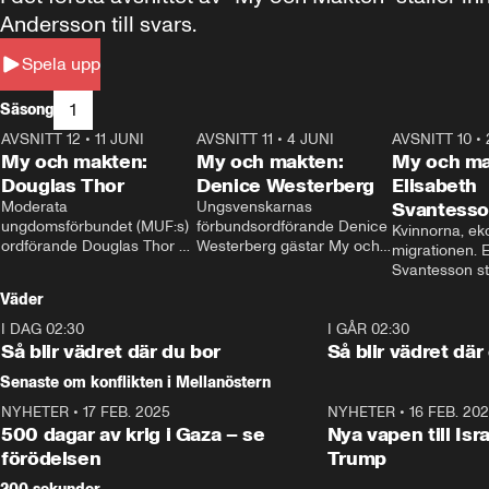
Andersson till svars.
Spela upp
1
Säsong
AVSNITT 12
•
11 JUNI
26:27
AVSNITT 11
•
4 JUNI
23:40
AVSNITT 10
•
My och makten:
My och makten:
My och ma
Douglas Thor
Denice Westerberg
Elisabeth
Moderata 
Ungsvenskarnas 
Svantess
ungdomsförbundet (MUF:s) 
förbundsordförande Denice 
Kvinnorna, ek
ordförande Douglas Thor 
Westerberg gästar My och 
migrationen. E
gästar My och makten. I 
makten. I avsnittet 
Svantesson stäl
avsnittet diskuteras 
diskuteras migrationsfrågan 
när finansmini
Väder
tonårsutvisningarna och hur 
och hur SD ska locka 
Moderaterna ska locka 
kvinnliga väljare. 
I DAG 02:30
1:06
I GÅR 02:30
väljare till valet i höst. 
Så blir vädret där du bor
Så blir vädret där
Senaste om konflikten i Mellanöstern
NYHETER
•
17 FEB. 2025
0:45
NYHETER
•
16 FEB. 20
500 dagar av krig i Gaza – se
Nya vapen till Isr
förödelsen
Trump