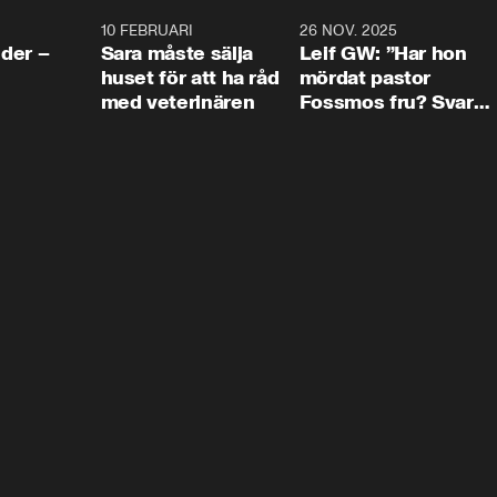
4:24
10 FEBRUARI
4:13
26 NOV. 2025
8:1
der –
Sara måste sälja
Leif GW: ”Har hon
huset för att ha råd
mördat pastor
med veterinären
Fossmos fru? Svar
nej.”