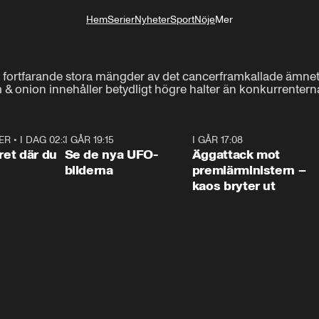
Hem
Serier
Nyheter
Sport
Nöje
Mer
Livsstil
r fortfarande stora mängder av det cancerframkallade ämnet 
& onion innehåller betydligt högre halter än konkurrenterna
ER
•
I DAG 02:30
1:06
I GÅR 19:15
0:36
I GÅR 17:08
0:3
ret där du
Se de nya UFO-
Äggattack mot
bilderna
premiärministern –
kaos bryter ut