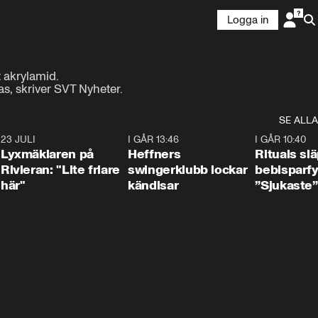
Logga in
akrylamid.

s, skriver SVT Nyheter.
SE ALLA
7
23 JULI
2:02
I GÅR 13:46
0:55
I GÅR 10:40
Lyxmäklaren på
Heffners
Rituals sl
Rivieran: "Lite friare
swingerklubb lockar
bebisparf
här"
kändisar
”Sjukaste”