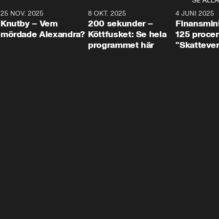
SE ALLA
3
25 NOV. 2025
31:05
8 OKT. 2025
4:29
4 JUNI 2025
Knutby – Vem
200 sekunder –
Finansmin
mördade Alexandra?
Köttfusket: Se hela
125 procent
programmet här
"Skattever
viktig uppg