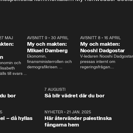
27 MAJ
3:51
AVSNITT 9
•
30 APRIL
24:00
AVSNITT 8
•
16 APRIL
25:1
kten:
My och makten:
My och makten:
Mikael Damberg
Nooshi Dadgostar
on
Ekonomin, 
V-ledaren Nooshi Dadgostar
finansministerrollen och 
pressas internt om 
onomin och 
demografikrisen. 
regeringsfrågan.

lisabeth 
Oppositionen ställs till svars 
I Aftonbladets 
ls till svars 
när Socialdemokraternas 
partiledarutfrågning ”My 
stern gästar 
Mikael Damberg gästar My 
och Makten” sätter hon ner 
My och Makten. 
och Makten. 
foten mot kritikerna:

1:06
7 AUGUSTI
1:0
– Vi ställer upp i val. Ska vi 
 du bor
Så blir vädret där du bor
vara med så sitter vi förstås 
25
1:22
NYHETER
•
21 JAN. 2025
0:5
ael – då hyllas
Här återvänder palestinska
fångarna hem