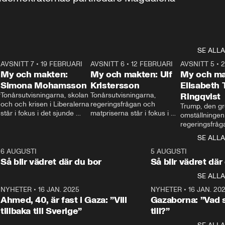
SE ALLA
7
AVSNITT 7
•
19 FEBRUARI
24:30
AVSNITT 6
•
12 FEBRUARI
27:30
AVSNITT 5
•
My och makten:
My och makten: Ulf
My och ma
Simona Mohamsson
Kristersson
Elisabeth
 
Tonårsutvisningarna, skolan 
Tonårsutvisningarna, 
Ringqvist
och och krisen i Liberalerna 
regeringsfrågan och 
Trump, den gr
står i fokus i det sjunde 
matpriserna står i fokus i 
omställningen
avsnittet av ”My och 
det sjätte avsnittet av ”My 
regeringsfråga
makten”. Se när 
och makten”. Se när 
centrum i det 
SE ALLA
Aftonbladets inrikespolitiska 
Aftonbladets inrikespolitiska 
avsnittet av ”
kommentator My 
kommentator My 
6
6 AUGUSTI
1:06
5 AUGUSTI
Makten”. Se nä
Rohwedder ställer 
Rohwedder ställer 
Så blir vädret där du bor
Så blir vädret där
Aftonbladets in
utbildnings- och 
statsminister Ulf Kristersson 
kommentator 
SE ALLA
integrationsminister Simona 
till svars.
Rohwedder stäl
Mohamsson till svars.
Centerpartiets
2
NYHETER
•
16 JAN. 2025
1:01
NYHETER
•
16 JAN. 20
Thand Ring till
Ahmed, 40, är fast i Gaza: ”Vill
Gazaborna: ”Vad s
tillbaka till Sverige”
till?”