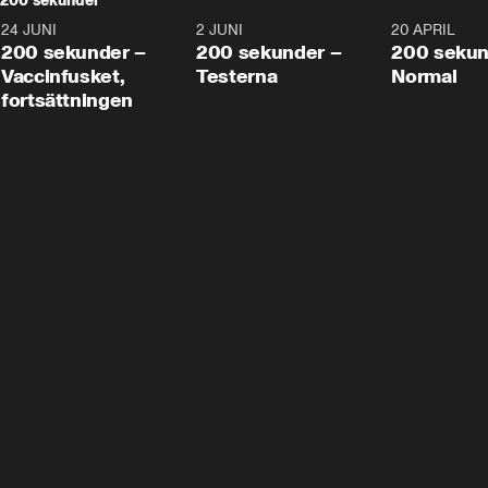
200 sekunder
24 JUNI
5:00
2 JUNI
4:23
20 APRIL
200 sekunder –
200 sekunder –
200 sekun
Vaccinfusket,
Testerna
Normal
fortsättningen