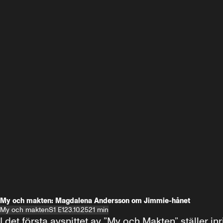
My och makten: Magdalena Andersson om Jimmie-hånet
My och makten
S1 E1
23.10.25
21 min
I det första avsnittet av ”My och Makten” ställe