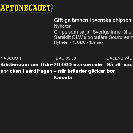
Giftiga ämnen i svenska chipsen
Nyheter
Chips som säljs i Sverige innehålle
Särskilt OLW:s populära Sourcream 
Nyheter
•
13.01.18
•
109 sek
7 AUGUSTI
0:42
I DAG 05:56
0:38
DAGENS VÄD
Kristersson om Tidö-
20 000 evakuerade
Så blir väd
sprickan i vårdfrågan
– när bränder gäckar
bor
Kanada