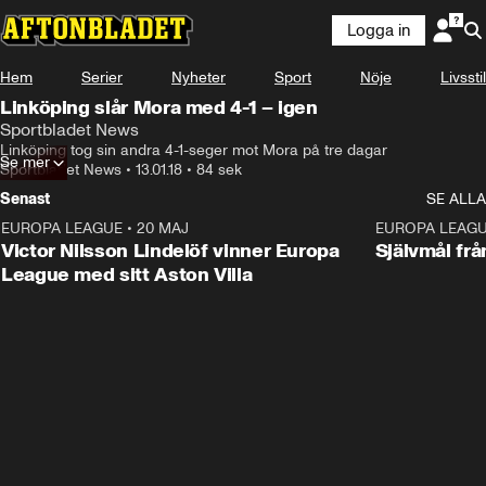
Logga in
Hem
Serier
Nyheter
Sport
Nöje
Livsstil
Linköping slår Mora med 4-1 – igen
Sportbladet News
Linköping tog sin andra 4-1-seger mot Mora på tre dagar
Se mer
Sportbladet News
•
13.01.18
•
84 sek
Senast
SE ALLA
EUROPA LEAGUE
•
20 MAJ
1:32
EUROPA LEAG
Victor Nilsson Lindelöf vinner Europa
Självmål frå
League med sitt Aston Villa