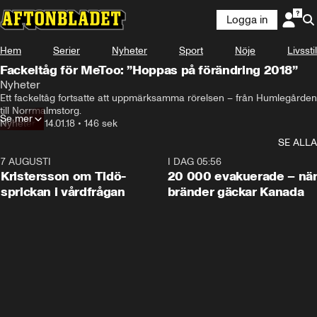
Logga in
Hem
Serier
Nyheter
Sport
Nöje
Livsstil
Fackeltåg för MeToo: ”Hoppas på förändring 2018”
Nyheter
Ett fackeltåg fortsatte att uppmärksamma rörelsen – från Humlegården 
till Norrmalmstorg.
Se mer
Nyheter
•
14.01.18
•
146 sek
SE ALLA
7 AUGUSTI
0:42
I DAG 05:56
Kristersson om Tidö-
20 000 evakuerade – nä
sprickan i vårdfrågan
bränder gäckar Kanada