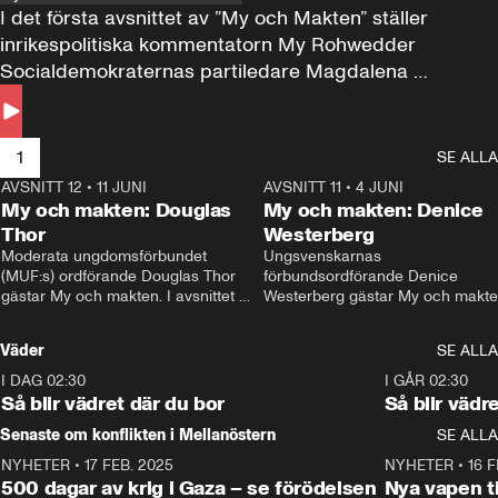
I det första avsnittet av ”My och Makten” ställer 
inrikespolitiska kommentatorn My Rohwedder 
Socialdemokraternas partiledare Magdalena 
Andersson till svars.
1
SE ALLA
AVSNITT 12
•
11 JUNI
26:27
AVSNITT 11
•
4 JUNI
2
My och makten: Douglas
My och makten: Denice
Thor
Westerberg
Moderata ungdomsförbundet 
Ungsvenskarnas 
(MUF:s) ordförande Douglas Thor 
förbundsordförande Denice 
gästar My och makten. I avsnittet 
Westerberg gästar My och makten.
diskuteras tonårsutvisningarna och 
avsnittet diskuteras migrationsfrå
hur Moderaterna ska locka väljare till 
och hur SD ska locka kvinnliga 
Väder
SE ALLA
valet i höst. 
väljare. 
I DAG 02:30
1:06
I GÅR 02:30
Så blir vädret där du bor
Så blir vädr
Senaste om konflikten i Mellanöstern
SE ALLA
NYHETER
•
17 FEB. 2025
0:45
NYHETER
•
16 F
500 dagar av krig i Gaza – se förödelsen
Nya vapen ti