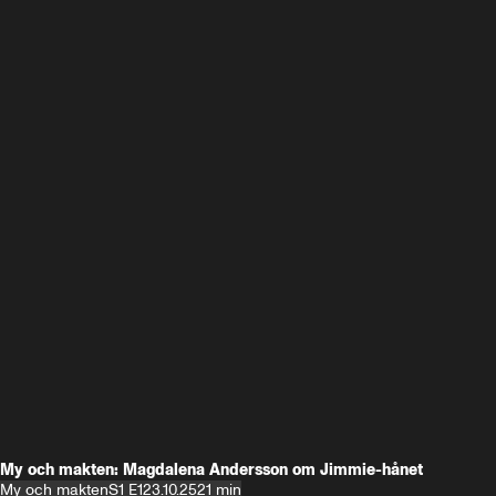
My och makten: Magdalena Andersson om Jimmie-hånet
My och makten
S1 E1
23.10.25
21 min