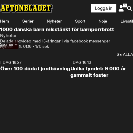
Logga in
Hem
Serier
Nyheter
Sport
Nöje
Livsstil
1000 danska barn misstänkt för barnporrbrott
Nyheter
Delade sexvideo med 15-åringar i via facebook messenger
Se mer
Nyheter
•
15.01.18
•
170 sek
SE ALLA
I DAG 18:27
0:31
I DAG 16:13
Över 100 döda i jordbävning
Unika fyndet: 9 000 år
gammalt foster