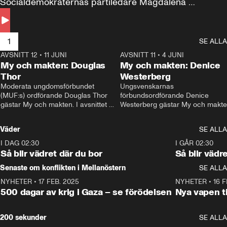
Socialdemokraternas partiledare Magdalena 
Andersson till svars.
1
SE ALLA
AVSNITT 12
•
11 JUNI
26:27
AVSNITT 11
•
4 JUNI
2
My och makten: Douglas
My och makten: Denice
Thor
Westerberg
Moderata ungdomsförbundet 
Ungsvenskarnas 
(MUF:s) ordförande Douglas Thor 
förbundsordförande Denice 
gästar My och makten. I avsnittet 
Westerberg gästar My och makten.
diskuteras tonårsutvisningarna och 
avsnittet diskuteras migrationsfrå
hur Moderaterna ska locka väljare till 
och hur SD ska locka kvinnliga 
Väder
SE ALLA
valet i höst. 
väljare. 
I DAG 02:30
1:06
I GÅR 02:30
Så blir vädret där du bor
Så blir vädr
Senaste om konflikten i Mellanöstern
SE ALLA
NYHETER
•
17 FEB. 2025
0:45
NYHETER
•
16 F
500 dagar av krig i Gaza – se förödelsen
Nya vapen ti
200 sekunder
SE ALLA