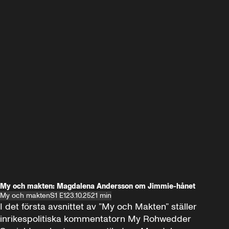
My och makten: Magdalena Andersson om Jimmie-hånet
My och makten
S1 E1
23.10.25
21 min
I det första avsnittet av ”My och Makten” ställer 
inrikespolitiska kommentatorn My Rohwedder 