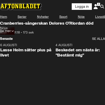
Logga in
Hem
Serier
Nyheter
Sport
Nöje
Livsstil
Cranberries-sångerskan Dolores O’Riordan död
Nöje
Se mer
Nöje
•
15.01.18
•
173 sek
Senaste
SE ALLA
6 AUGUSTI
1:04
4 AUGUSTI
Lasse Holm sätter plus på
Beskedet om nästa år:
livet
”Bestämt mig”