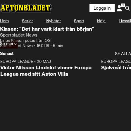
Logga in
Hem
Serier
Nyheter
Sport
Nöje
Livsstil
Klasen: "Det har varit klart från början"
Sportbladet News
Linus Klasen petas från OS
Se mer
Sportbladet News
•
16.01.18
•
5 min
Senast
SE ALLA
EUROPA LEAGUE
•
20 MAJ
1:32
EUROPA LEAG
Victor Nilsson Lindelöf vinner Europa
Självmål frå
League med sitt Aston Villa