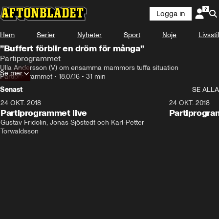
Logga in
Hem
Serier
Nyheter
Sport
Nöje
Livsstil
”Buffert förblir en dröm för många”
Partiprogrammet
Ulla Andersson (V) om ensamma mammors tuffa situation
Se mer
Partiprogrammet
•
18.07.16
•
31 min
Senast
SE ALLA
24 OKT. 2018
32:13
24 OKT. 2018
Partiprogrammet live
Partiprogra
Gustav Fridolin, Jonas Sjöstedt och Karl-Petter 
Torwaldsson