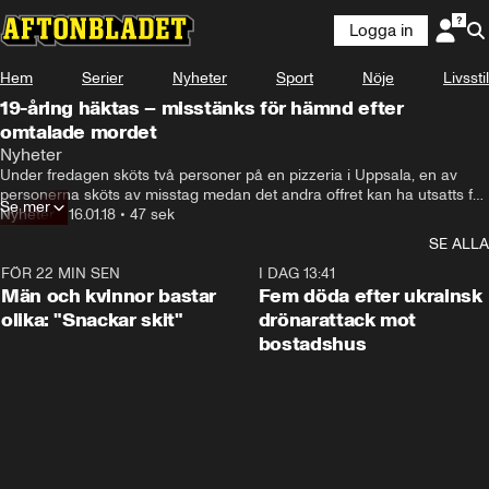
Logga in
Hem
Serier
Nyheter
Sport
Nöje
Livsstil
19-åring häktas – misstänks för hämnd efter
omtalade mordet
Nyheter
Under fredagen sköts två personer på en pizzeria i Uppsala, en av 
personerna sköts av misstag medan det andra offret kan ha utsatts för 
Se mer
en hämndattack efter ett mord i Boländerna förra året
Nyheter
•
16.01.18
•
47 sek
SE ALLA
FÖR 22 MIN SEN
1:11
I DAG 13:41
Män och kvinnor bastar
Fem döda efter ukrainsk
olika: "Snackar skit"
drönarattack mot
bostadshus