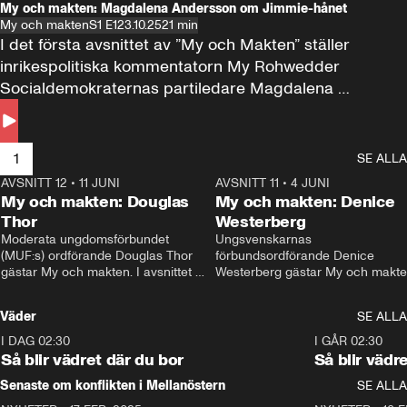
My och makten: Magdalena Andersson om Jimmie-hånet
My och makten
S1 E1
23.10.25
21 min
I det första avsnittet av ”My och Makten” ställer 
inrikespolitiska kommentatorn My Rohwedder 
Socialdemokraternas partiledare Magdalena 
Andersson till svars.
1
SE ALLA
AVSNITT 12
•
11 JUNI
26:27
AVSNITT 11
•
4 JUNI
2
My och makten: Douglas
My och makten: Denice
Thor
Westerberg
Moderata ungdomsförbundet 
Ungsvenskarnas 
(MUF:s) ordförande Douglas Thor 
förbundsordförande Denice 
gästar My och makten. I avsnittet 
Westerberg gästar My och makten.
diskuteras tonårsutvisningarna och 
avsnittet diskuteras migrationsfrå
hur Moderaterna ska locka väljare till 
och hur SD ska locka kvinnliga 
Väder
SE ALLA
valet i höst. 
väljare. 
I DAG 02:30
1:06
I GÅR 02:30
Så blir vädret där du bor
Så blir vädr
Senaste om konflikten i Mellanöstern
SE ALLA