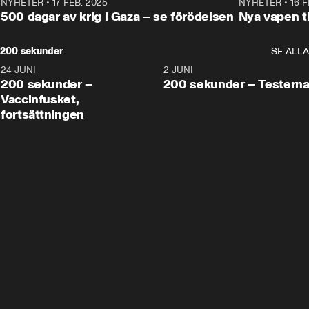
NYHETER
•
17 FEB. 2025
0:45
NYHETER
•
16 F
500 dagar av krig i Gaza – se förödelsen
Nya vapen ti
200 sekunder
SE ALLA
24 JUNI
5:00
2 JUNI
200 sekunder –
200 sekunder – Testern
Vaccinfusket,
fortsättningen