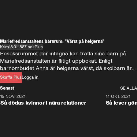
Mariefredsanstaltens barnrum: "Värst på helgerna"
Krim
18.01.18
87 sek
Plus
Besöksrummet där intagna kan träffa sina barn på 
Mariefredsanstalten är flitigt uppbokat. Enligt 
barnombudet Anna är helgerna värst, då skolbarn är 
lediga.
Skaffa Plus
Logga in
Senast
SE ALLA
15 NOV. 2021
3:28
14 OKT. 2021
Så dödas kvinnor i nära relationer
Så lever gö