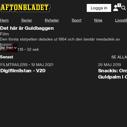
Logga in
Hem
Serier
Nyheter
Sport
Nöje
Livsstil
Det här är Guldbaggen
Film
Den första statyetten delades ut 1964 och den består mestadels av 
koppar.
Se mer
Film
•
18.01.18
•
32 sek
Senast
SE ALLA
FILMTRAILERS
•
19 MAJ 2021
2:00
26 MAJ 2019
Digifilmlistan - V20
Snackis: Om
Guldpalm i