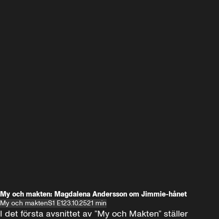
My och makten: Magdalena Andersson om Jimmie-hånet
My och makten
S1 E1
23.10.25
21 min
I det första avsnittet av ”My och Makten” ställer 