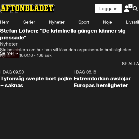
Logga in
Hem
Serier
Nyheter
Sport
Nöje
Livsstil
Stefan Löfven: "De kriminella gängen känner sig
pressade"
Nyheter
Statsministern om hur han vill lösa den organiserade brottsligheten
Se mer
Nyheter
•
18.01.18
•
138 sek
SE ALLA
I DAG 09:50
0:53
I DAG 08:18
Tyfonvåg svepte bort pojke
Extremtorkan avslöjar
– saknas
Europas hemligheter