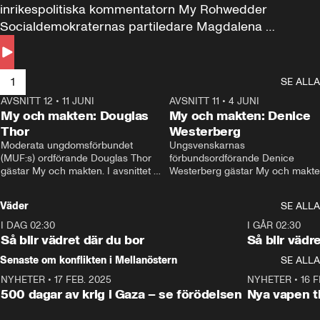
inrikespolitiska kommentatorn My Rohwedder 
Socialdemokraternas partiledare Magdalena 
Andersson till svars.
1
SE ALLA
AVSNITT 12
•
11 JUNI
26:27
AVSNITT 11
•
4 JUNI
2
My och makten: Douglas
My och makten: Denice
Thor
Westerberg
Moderata ungdomsförbundet 
Ungsvenskarnas 
(MUF:s) ordförande Douglas Thor 
förbundsordförande Denice 
gästar My och makten. I avsnittet 
Westerberg gästar My och makten.
diskuteras tonårsutvisningarna och 
avsnittet diskuteras migrationsfrå
hur Moderaterna ska locka väljare till 
och hur SD ska locka kvinnliga 
Väder
SE ALLA
valet i höst. 
väljare. 
I DAG 02:30
1:06
I GÅR 02:30
Så blir vädret där du bor
Så blir vädr
Senaste om konflikten i Mellanöstern
SE ALLA
NYHETER
•
17 FEB. 2025
0:45
NYHETER
•
16 F
500 dagar av krig i Gaza – se förödelsen
Nya vapen ti