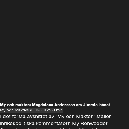
My och makten: Magdalena Andersson om Jimmie-hånet
My och makten
S1 E1
23.10.25
21 min
I det första avsnittet av ”My och Makten” ställer 
inrikespolitiska kommentatorn My Rohwedder 