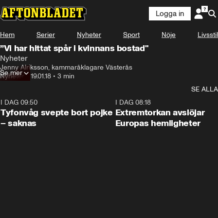
Logga in
Hem
Serier
Nyheter
Sport
Nöje
Livsstil
”Vi har hittat spår i kvinnans bostad"
Nyheter
Jenny Alriksson, kammaråklagare Västerås
Se mer
Nyheter
•
19.01.18
•
3 min
SE ALLA
I DAG 09:50
0:53
I DAG 08:18
Tyfonvåg svepte bort pojke
Extremtorkan avslöjar
– saknas
Europas hemligheter