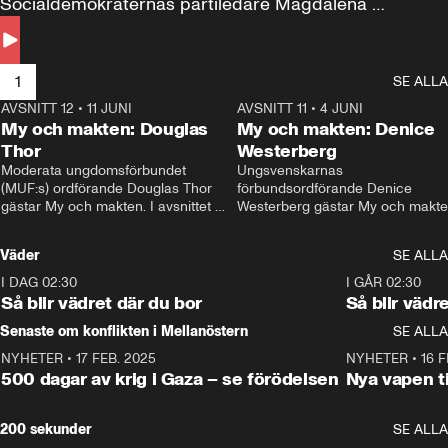
Socialdemokraternas partiledare Magdalena 
Andersson till svars.
1
SE ALLA
AVSNITT 12
•
11 JUNI
26:27
AVSNITT 11
•
4 JUNI
2
My och makten: Douglas
My och makten: Denice
Thor
Westerberg
Moderata ungdomsförbundet 
Ungsvenskarnas 
(MUF:s) ordförande Douglas Thor 
förbundsordförande Denice 
gästar My och makten. I avsnittet 
Westerberg gästar My och makten.
diskuteras tonårsutvisningarna och 
avsnittet diskuteras migrationsfrå
hur Moderaterna ska locka väljare till 
och hur SD ska locka kvinnliga 
Väder
SE ALLA
valet i höst. 
väljare. 
I DAG 02:30
1:06
I GÅR 02:30
Så blir vädret där du bor
Så blir vädr
Senaste om konflikten i Mellanöstern
SE ALLA
NYHETER
•
17 FEB. 2025
0:45
NYHETER
•
16 F
500 dagar av krig i Gaza – se förödelsen
Nya vapen ti
200 sekunder
SE ALLA