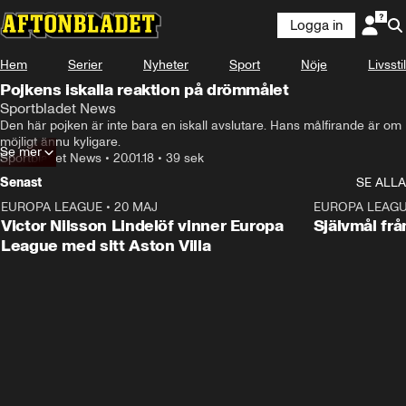
Logga in
Hem
Serier
Nyheter
Sport
Nöje
Livsstil
Pojkens iskalla reaktion på drömmålet
Sportbladet News
Den här pojken är inte bara en iskall avslutare. Hans målfirande är om 
möjligt ännu kyligare.
Se mer
Sportbladet News
•
20.01.18
•
39 sek
Senast
SE ALLA
EUROPA LEAGUE
•
20 MAJ
1:32
EUROPA LEAG
Victor Nilsson Lindelöf vinner Europa
Självmål frå
League med sitt Aston Villa