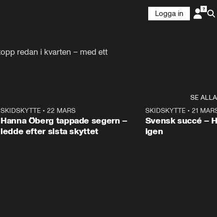
Logga in
topp redan i kvarten – med ett 
SE ALLA
9
SKIDSKYTTE
•
22 MARS
0:55
SKIDSKYTTE
•
21 MAR
Hanna Öberg tappade segern –
Svensk succé – 
ledde efter sista skyttet
igen