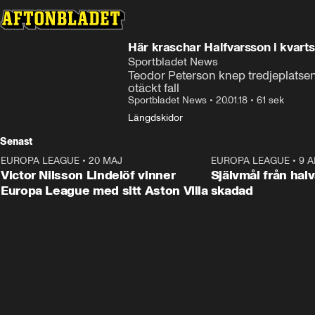
Här kraschar Halfvarsson i kvarts
Sportbladet News
Teodor Peterson knep tredjeplatsen i
otäckt fall
Sportbladet News
•
20.01.18
•
61 sek
Längdskidor
Senast
EUROPA LEAGUE
•
20 MAJ
1:32
EUROPA LEAGUE
•
9 A
Victor Nilsson Lindelöf vinner
Självmål från hal
Europa League med sitt Aston Villa
skadad