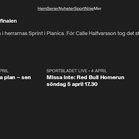
Hem
Serier
Nyheter
Sport
Nöje
Mer
Livsstil
finalen
 herrarnas Sprint i Planica. För Calle Halfvarsson tog det s
PRIL
1:03
SPORTBLADET LIVE
•
4 APRIL
1:0
va plan – sen
Missa inte: Red Bull Homerun
söndag 5 april 17.30