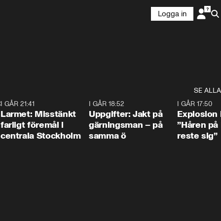
Logga in
SE ALLA
:30
6
I GÅR 21:41
0:35
I GÅR 18:52
0:33
I GÅR 17:50
Larmet: Misstänkt
Uppgifter: Jakt på
Explosion 
farligt föremål i
gärningsman – på
”Håren på
centrala Stockholm
samma ö
reste sig”