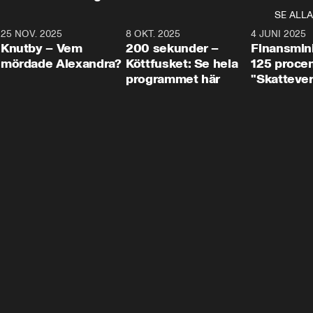
SE ALLA
3
25 NOV. 2025
31:05
8 OKT. 2025
4:29
4 JUNI 2025
Knutby – Vem
200 sekunder –
Finansmin
mördade Alexandra?
Köttfusket: Se hela
125 procent
programmet här
"Skattever
viktig uppg