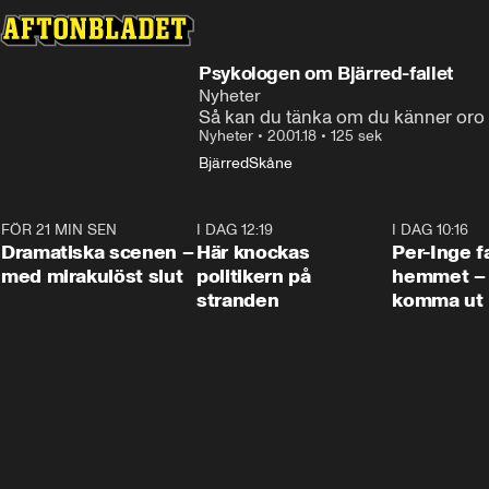
Psykologen om Bjärred-fallet
Nyheter
Så kan du tänka om du känner oro
Nyheter
•
20.01.18
•
125 sek
Bjärred
Skåne
FÖR 21 MIN SEN
0:42
I DAG 12:19
0:45
I DAG 10:16
Dramatiska scenen –
Här knockas
Per-Inge fa
med mirakulöst slut
politikern på
hemmet – 
stranden
komma ut