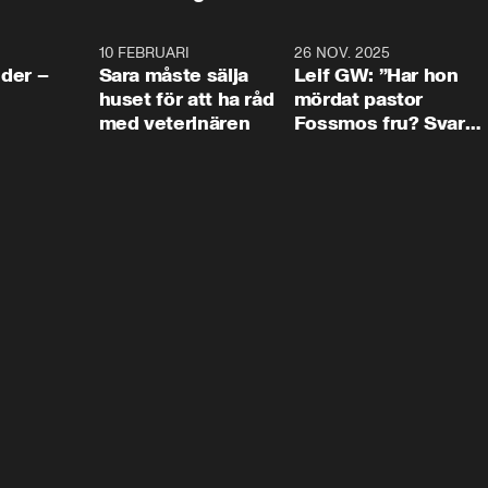
4:24
10 FEBRUARI
4:13
26 NOV. 2025
8:1
der –
Sara måste sälja
Leif GW: ”Har hon
huset för att ha råd
mördat pastor
med veterinären
Fossmos fru? Svar
nej.”