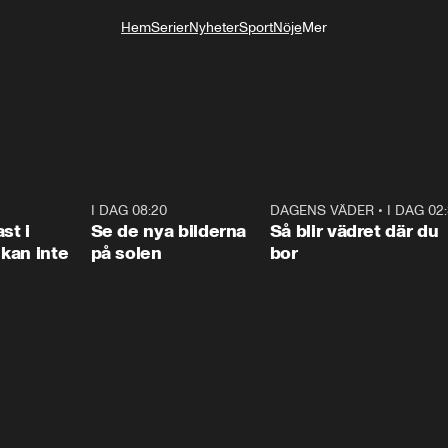
Hem
Serier
Nyheter
Sport
Nöje
Mer
Livsstil
1:26
I DAG 08:20
0:31
DAGENS VÄDER
•
I DAG 02
1:0
st i
Se de nya bilderna
Så blir vädret där du
kan inte
på solen
bor