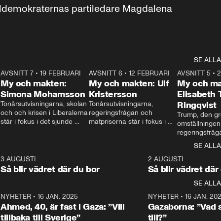
aldemokraternas partiledare Magdalena 
SE ALLA
7
AVSNITT 7
•
19 FEBRUARI
24:30
AVSNITT 6
•
12 FEBRUARI
27:30
AVSNITT 5
•
My och makten:
My och makten: Ulf
My och ma
Simona Mohamsson
Kristersson
Elisabeth
 
Tonårsutvisningarna, skolan 
Tonårsutvisningarna, 
Ringqvist
och och krisen i Liberalerna 
regeringsfrågan och 
Trump, den gr
står i fokus i det sjunde 
matpriserna står i fokus i 
omställningen
avsnittet av ”My och 
det sjätte avsnittet av ”My 
regeringsfråga
makten”. Se när 
och makten”. Se när 
centrum i det 
SE ALLA
Aftonbladets inrikespolitiska 
Aftonbladets inrikespolitiska 
avsnittet av ”
kommentator My 
kommentator My 
6
3 AUGUSTI
1:06
2 AUGUSTI
Makten”. Se nä
Rohwedder ställer 
Rohwedder ställer 
Så blir vädret där du bor
Så blir vädret där
Aftonbladets in
utbildnings- och 
statsminister Ulf Kristersson 
kommentator 
SE ALLA
integrationsminister Simona 
till svars.
Rohwedder stäl
Mohamsson till svars.
Centerpartiets
2
NYHETER
•
16 JAN. 2025
1:01
NYHETER
•
16 JAN. 20
Thand Ring till
Ahmed, 40, är fast i Gaza: ”Vill
Gazaborna: ”Vad s
tillbaka till Sverige”
till?”