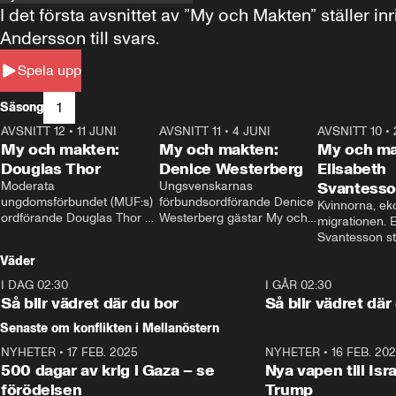
I det första avsnittet av ”My och Makten” ställe
Andersson till svars.
Spela upp
1
Säsong
AVSNITT 12
•
11 JUNI
26:27
AVSNITT 11
•
4 JUNI
23:40
AVSNITT 10
•
My och makten:
My och makten:
My och ma
Douglas Thor
Denice Westerberg
Elisabeth
Moderata 
Ungsvenskarnas 
Svantess
ungdomsförbundet (MUF:s) 
förbundsordförande Denice 
Kvinnorna, ek
ordförande Douglas Thor 
Westerberg gästar My och 
migrationen. E
gästar My och makten. I 
makten. I avsnittet 
Svantesson stäl
avsnittet diskuteras 
diskuteras migrationsfrågan 
när finansmini
Väder
tonårsutvisningarna och hur 
och hur SD ska locka 
Moderaterna ska locka 
kvinnliga väljare. 
I DAG 02:30
1:06
I GÅR 02:30
väljare till valet i höst. 
Så blir vädret där du bor
Så blir vädret där
Senaste om konflikten i Mellanöstern
NYHETER
•
17 FEB. 2025
0:45
NYHETER
•
16 FEB. 20
500 dagar av krig i Gaza – se
Nya vapen till Isr
förödelsen
Trump