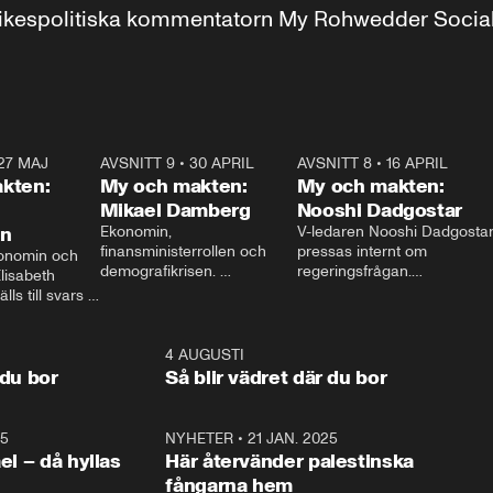
r inrikespolitiska kommentatorn My Rohwedder Soci
27 MAJ
3:51
AVSNITT 9
•
30 APRIL
24:00
AVSNITT 8
•
16 APRIL
25:1
kten:
My och makten:
My och makten:
Mikael Damberg
Nooshi Dadgostar
on
Ekonomin, 
V-ledaren Nooshi Dadgostar
finansministerrollen och 
pressas internt om 
onomin och 
demografikrisen. 
regeringsfrågan.

lisabeth 
Oppositionen ställs till svars 
I Aftonbladets 
ls till svars 
när Socialdemokraternas 
partiledarutfrågning ”My 
stern gästar 
Mikael Damberg gästar My 
och Makten” sätter hon ner 
My och Makten. 
och Makten. 
foten mot kritikerna:

1:06
4 AUGUSTI
1:0
– Vi ställer upp i val. Ska vi 
 du bor
Så blir vädret där du bor
vara med så sitter vi förstås 
25
1:22
NYHETER
•
21 JAN. 2025
0:5
ael – då hyllas
Här återvänder palestinska
fångarna hem