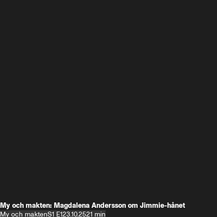
My och makten: Magdalena Andersson om Jimmie-hånet
My och makten
S1 E1
23.10.25
21 min