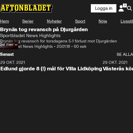
Logga in
Hem
Serier
Nyheter
Sport
Nöje
Livsstil
Brynäs tog revansch på Djurgården
Sportbladet News Highlights
Brynäs tog revansch för torsdagens 5-1 förlust mot Djurgården
Se mer
Sportbladet News Highlights
•
20.01.18
•
60 sek
Senast
SE ALLA
29 OKT. 2021
4:11
29 OKT. 2021
Edlund gjorde 8 (!) mål för Villa Lidköping
Västerås kö