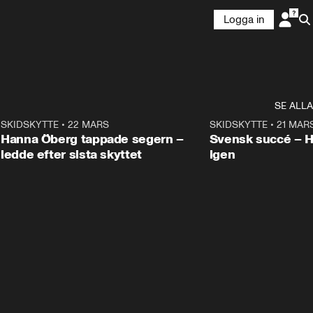
Logga in
SE ALLA
9
SKIDSKYTTE
•
22 MARS
0:55
SKIDSKYTTE
•
21 MAR
Hanna Öberg tappade segern –
Svensk succé – 
ledde efter sista skyttet
igen