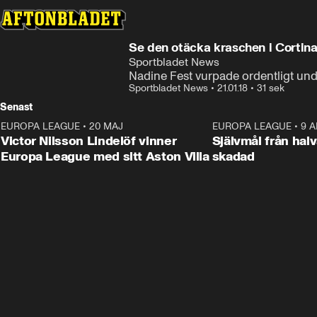
Se den otäcka kraschen i Cortin
Sportbladet News
Nadine Fest vurpade ordentligt un
Sportbladet News
•
21.01.18
•
31 sek
Senast
EUROPA LEAGUE
•
20 MAJ
1:32
EUROPA LEAGUE
•
9 A
Victor Nilsson Lindelöf vinner
Självmål från hal
Europa League med sitt Aston Villa
skadad