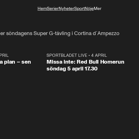
Hem
Serier
Nyheter
Sport
Nöje
Mer
Livsstil
a
der söndagens Super G-tävling i Cortina d`Ampezzo
PRIL
1:03
SPORTBLADET LIVE
•
4 APRIL
1:0
va plan – sen
Missa inte: Red Bull Homerun
söndag 5 april 17.30