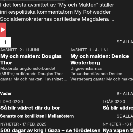
I det första avsnittet av ”My och Makten” ställer 
inrikespolitiska kommentatorn My Rohwedder 
Socialdemokraternas partiledare Magdalena 
Andersson till svars.
1
SE ALLA
AVSNITT 12
•
11 JUNI
26:27
AVSNITT 11
•
4 JUNI
2
My och makten: Douglas
My och makten: Denice
Thor
Westerberg
Moderata ungdomsförbundet 
Ungsvenskarnas 
(MUF:s) ordförande Douglas Thor 
förbundsordförande Denice 
gästar My och makten. I avsnittet 
Westerberg gästar My och makten.
diskuteras tonårsutvisningarna och 
avsnittet diskuteras migrationsfrå
hur Moderaterna ska locka väljare till 
och hur SD ska locka kvinnliga 
Väder
SE ALLA
valet i höst. 
väljare. 
I DAG 02:30
1:06
I GÅR 02:30
Så blir vädret där du bor
Så blir vädr
Senaste om konflikten i Mellanöstern
SE ALLA
NYHETER
•
17 FEB. 2025
0:45
NYHETER
•
16 F
500 dagar av krig i Gaza – se förödelsen
Nya vapen ti