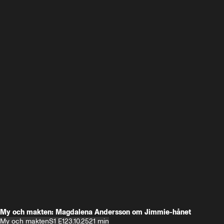
My och makten: Magdalena Andersson om Jimmie-hånet
My och makten
S1 E1
23.10.25
21 min