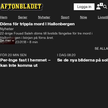
Logga in
Hem
Serier
Nyheter
Sport
Nöje
Livsstil
Döms för trippla mord i Hallonbergen
Nyheter
22-årige Fouad Saleh döms till livstids fängelse för tre mord i 
Hallonbergen i början på förra året.
Se mer
Nyheter
•
23.01.18
•
8 min
SE ALLA
FÖR 20 MIN SEN
1:26
I DAG 08:20
Per-Inge fast i hemmet –
Se de nya bilderna på so
kan inte komma ut