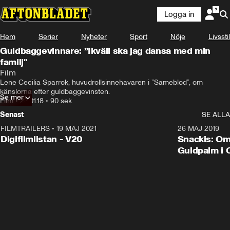
Logga in
Hem
Serier
Nyheter
Sport
Nöje
Livsstil
Guldbaggevinnare: ”Ikväll ska jag dansa med min
familj"
Film
Lene Cecilia Sparrok, huvudrollsinnehavaren i ”Sameblod”, om 
känslorna efter guldbaggevinsten.
Se mer
Film
•
23.01.18
•
90 sek
Senast
SE ALLA
FILMTRAILERS
•
19 MAJ 2021
2:00
26 MAJ 2019
Digifilmlistan - V20
Snackis: Om
Guldpalm i