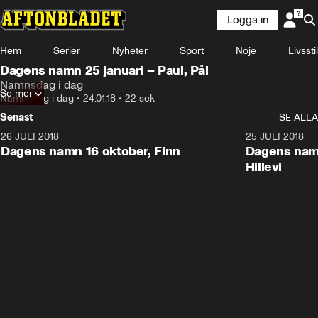
Logga in
Hem
Serier
Nyheter
Sport
Nöje
Livsstil
Dagens namn 25 januari – Paul, Pål
Namnsdag i dag
Se mer
Namnsdag i dag
•
24.01.18
•
22 sek
Senast
SE ALLA
26 JULI 2018
0:22
25 JULI 2018
Dagens namn 16 oktober, Finn
Dagens namn
Hillevi